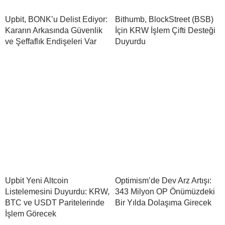
Upbit, BONK’u Delist Ediyor:
Bithumb, BlockStreet (BSB)
Kararın Arkasında Güvenlik
İçin KRW İşlem Çifti Desteği
ve Şeffaflık Endişeleri Var
Duyurdu
Upbit Yeni Altcoin
Optimism’de Dev Arz Artışı:
Listelemesini Duyurdu: KRW,
343 Milyon OP Önümüzdeki
BTC ve USDT Paritelerinde
Bir Yılda Dolaşıma Girecek
İşlem Görecek