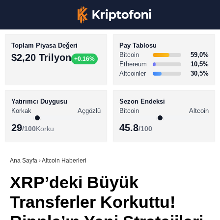
Toplam Piyasa Değeri
Pay Tablosu
Bitcoin
59,0%
$2,20 Trilyon
+0.16%
Ethereum
10,5%
Altcoinler
30,5%
KRİPTO PARA HABERLERİ
Facebook
BİTCOİN HABERLERİ
Yatırımcı Duygusu
Sezon Endeksi
Korkak
Açgözlü
Bitcoin
Altcoin
ALTCOİN HABERLERİ
29
45.8
/100
Korku
/100
AKADEMİ
Instagram
SÖZLÜK
Ana Sayfa
›
Altcoin Haberleri
XRP’deki Büyük
Youtube
Transferler Korkuttu!
TikTok