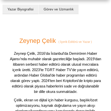
Yazar Biyografisi
Görev ve Uzmanlık
Zeynep Çelik
(
İçerik Editörü ve Yazar
)
Zeynep Çelik, 2016’da İstanbul’da Demirören Haber
Ajansı’nda muhabir olarak gazeteciliğe başladı. 2019’dan
itibaren serbest haber editörü olarak ulusal mecralara
içerik üretti. 2023’te TGRT Haber TV’de yayın editörü,
ardından Haber Global’de haber programları editörü
olarak görev yaptı. 2024’ten beri Kriptofoni’de kripto para
editörü olarak piyasa haberlerini sade ve doğrulanabilir
bir dille okura sunmaktadır.
Çelik, ekran ve dijital için haber kurgusu, başlık/özet
optimizasyonu, kaynak doğrulama ve yayın akışı
planlama/koordinasyonu konularında deneyimlidir.