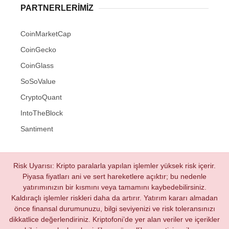
PARTNERLERIMIZ
CoinMarketCap
CoinGecko
CoinGlass
SoSoValue
CryptoQuant
IntoTheBlock
Santiment
Risk Uyarısı: Kripto paralarla yapılan işlemler yüksek risk içerir.
Piyasa fiyatları ani ve sert hareketlere açıktır; bu nedenle
yatırımınızın bir kısmını veya tamamını kaybedebilirsiniz.
Kaldıraçlı işlemler riskleri daha da artırır. Yatırım kararı almadan
önce finansal durumunuzu, bilgi seviyenizi ve risk toleransınızı
dikkatlice değerlendiriniz. Kriptofoni’de yer alan veriler ve içerikler