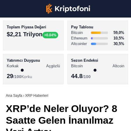
Toplam Piyasa Değeri
Pay Tablosu
Bitcoin
59,0%
$2,21 Trilyon
+0.04%
Ethereum
10,5%
Altcoinler
30,5%
KRİPTO PARA HABERLERİ
Facebook
BİTCOİN HABERLERİ
Yatırımcı Duygusu
Sezon Endeksi
Korkak
Açgözlü
Bitcoin
Altcoin
ALTCOİN HABERLERİ
29
44.8
/100
Korku
/100
AKADEMİ
Instagram
SÖZLÜK
Ana Sayfa
›
XRP Haberleri
XRP’de Neler Oluyor? 8
Youtube
Saatte Gelen İnanılmaz
TikTok