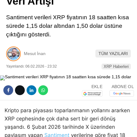
Veri Artışı
Pinterest
Santiment verileri XRP fiyatının 18 saatten kısa
LinkedIn
sürede 1,15 dolar altından 1,50 dolar üstüne
çıktığını gösterdi.
Telegram
Mesut İnan
TÜM YAZILARI
Yayınlandı: 06.02.2026 - 23:32
XRP Haberleri
EKLE
ABONE OL
Kripto para piyasası toparlanmanın yollarını ararken
XRP cephesinde çok daha sert bir geri dönüş
yaşandı. 6 Şubat 2026 tarihinde X üzerinden
paylaşım yapan
Santiment
verilerine göre fiyat 18