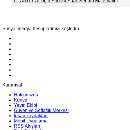
CLARITY Act İçin Son 24 Saat: Senato Matematiği
İyimserliği Destekledi
Kripto Para Piyasasının Beklentisini Bozabilir
Sosyal medya hesaplarımızı keşfedin
Kurumsal
Hakkımızda
Künye
Yayın Ekibi
Güven ve Şeffaflık Merkezi
İnsan kaynakları
Mobil Uygulama
RSS Akışları