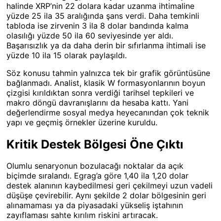
halinde XRP’nin 22 dolara kadar uzanma ihtimaline
yüzde 25 ila 35 aralığında şans verdi. Daha temkinli
tabloda ise zirvenin 3 ila 8 dolar bandında kalma
olasılığı yüzde 50 ila 60 seviyesinde yer aldı.
Başarısızlık ya da daha derin bir sıfırlanma ihtimali ise
yüzde 10 ila 15 olarak paylaşıldı.
Söz konusu tahmin yalnızca tek bir grafik görüntüsüne
bağlanmadı. Analist, klasik W formasyonlarının boyun
çizgisi kırıldıktan sonra verdiği tarihsel tepkileri ve
makro döngü davranışlarını da hesaba kattı. Yani
değerlendirme sosyal medya heyecanından çok teknik
yapı ve geçmiş örnekler üzerine kuruldu.
Kritik Destek Bölgesi Öne Çıktı
Olumlu senaryonun bozulacağı noktalar da açık
biçimde sıralandı. Egrag’a göre 1,40 ila 1,20 dolar
destek alanının kaybedilmesi geri çekilmeyi uzun vadeli
düşüşe çevirebilir. Aynı şekilde 2 dolar bölgesinin geri
alınamaması ya da piyasadaki yükseliş iştahının
zayıflaması sahte kırılım riskini artıracak.