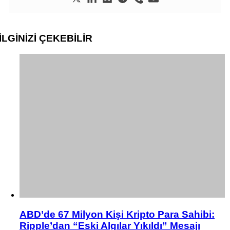
İLGİNİZİ
ÇEKEBİLİR
ABD’de 67 Milyon Kişi Kripto Para Sahibi:
Ripple’dan “Eski Algılar Yıkıldı” Mesajı