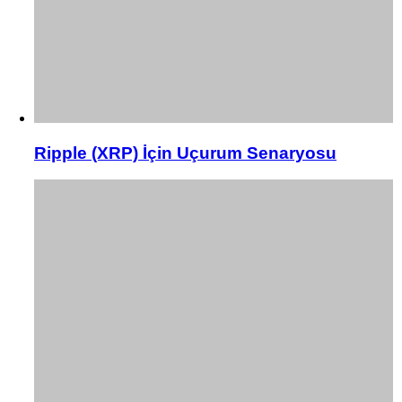
Ripple (XRP) İçin Uçurum Senaryosu