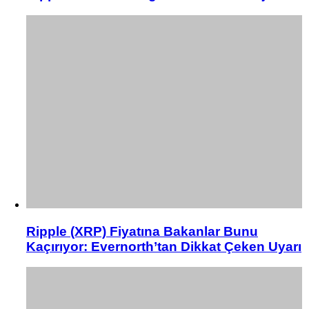
Ripple (XRP) Fiyatına Bakanlar Bunu
Kaçırıyor: Evernorth’tan Dikkat Çeken Uyarı