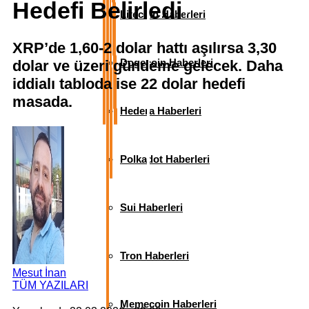
Hedefi Belirledi
Litecoin Haberleri
XRP’de 1,60-2 dolar hattı aşılırsa 3,30
Dogecoin Haberleri
dolar ve üzeri gündeme gelecek. Daha
iddialı tabloda ise 22 dolar hedefi
masada.
Hedera Haberleri
Polkadot Haberleri
Sui Haberleri
Tron Haberleri
Mesut İnan
TÜM YAZILARI
Memecoin Haberleri