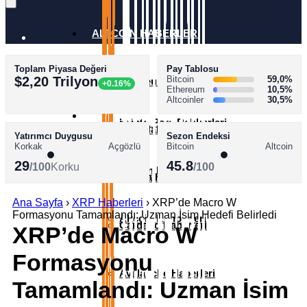
ALTCOİN HABERLERİ
Toplam Piyasa Değeri
Pay Tablosu
AKADEMİ
$2,20 Trilyon
Bitcoin
59,0%
Ethereum Haberleri
+0.16%
Ethereum
10,5%
Altcoinler
30,5%
SÖZLÜK
Kripto Para Rehberleri
XRP Haberleri
Yatırımcı Duygusu
Sezon Endeksi
Korkak
Açgözlü
Bitcoin
Altcoin
29
45.8
/100
Korku
/100
Bitcoin Rehberleri
Solana Haberleri
Ana Sayfa
›
XRP Haberleri
›
XRP’de Macro W
Formasyonu Tamamlandı: Uzman İsim Hedefi Belirledi
Altcoin Rehberleri
Cardano Haberleri
XRP’de Macro W
Formasyonu
Avalanche Haberleri
Tamamlandı: Uzman İsim