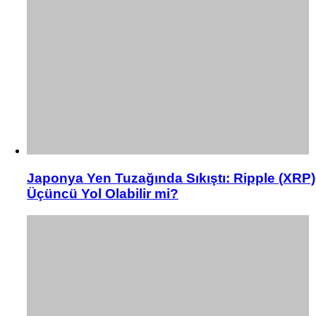
Japonya Yen Tuzağında Sıkıştı: Ripple (XRP)
Üçüncü Yol Olabilir mi?