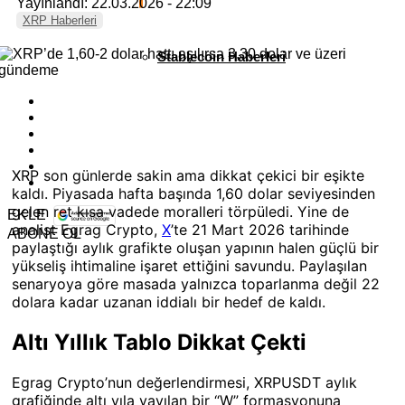
Yayınlandı: 22.03.2026 - 22:09
XRP Haberleri
Stablecoin Haberleri
XRP son günlerde sakin ama dikkat çekici bir eşikte
kaldı. Piyasada hafta başında 1,60 dolar seviyesinden
gelen ret kısa vadede moralleri törpüledi. Yine de
EKLE
analist Egrag Crypto,
X
’te 21 Mart 2026 tarihinde
ABONE OL
paylaştığı aylık grafikte oluşan yapının halen güçlü bir
yükseliş ihtimaline işaret ettiğini savundu. Paylaşılan
senaryoya göre masada yalnızca toparlanma değil 22
dolara kadar uzanan iddialı bir hedef de kaldı.
Altı Yıllık Tablo Dikkat Çekti
Egrag Crypto’nun değerlendirmesi, XRPUSDT aylık
grafiğinde altı yıla yayılan bir “W” formasyonuna