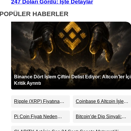
247 Doları Gördü: İşte Detaylar
POPÜLER HABERLER
Binance Dört İşlem Çiftini Delist Ediyor: Altcoin’ler İç
Kritik Ayrıntı
Ripple (XRP) Fiyatına
Coinbase 6 Altcoin İşlem
Bakanlar Bunu Kaçırıyor:
Çiftini Durduracak
Evernorth’tan Dikkat
Pi Coin Fiyatı Neden
Bitcoin’de Dip Sinyali:
Çeken Uyarı
Yükseldi? RoboPay
Piyasa Sessizlikle
Ortaklığı ve Güncelleme
Sıkışıyor