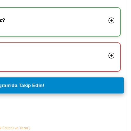
z?
legram'da Takip Edin!
ik Editörü ve Yazar
)