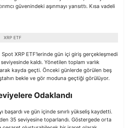
ırımcı güvenindeki aşınmayı yansıttı. Kısa vadeli
XRP ETF
 Spot XRP ETF’lerinde gün içi giriş gerçekleşmedi
r seviyesinde kaldı. Yönetilen toplam varlık
larak kayda geçti. Önceki günlerde görülen beş
 iştahın bekle ve gör moduna geçtiği görülüyor.
eviyelere Odaklandı
 başardı ve gün içinde sınırlı yükseliş kaydetti.
nden 35 seviyesine toparlandı. Göstergede orta
a cesaret oluşturabilecek bir işaret olarak