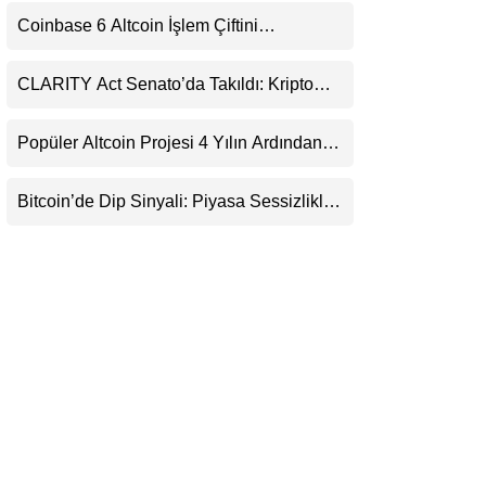
LinkedIn
Coinbase 6 Altcoin İşlem Çiftini
Durduracak
Telegram
CLARITY Act Senato’da Takıldı: Kripto
Para Piyasası 2027’yi Fiyatlıyor
Popüler Altcoin Projesi 4 Yılın Ardından
Kapanıyor: Kullanıcılara 21 Ağustos
Uyarısı
Bitcoin’de Dip Sinyali: Piyasa Sessizlikle
Sıkışıyor