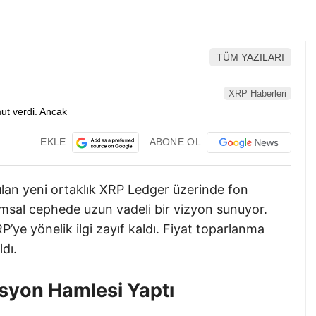
TÜM YAZILARI
XRP Haberleri
EKLE
ABONE OL
rulan yeni ortaklık XRP Ledger üzerinde fon
msal cephede uzun vadeli bir vizyon sunuyor.
’ye yönelik ilgi zayıf kaldı. Fiyat toparlanma
ldı.
asyon Hamlesi Yaptı