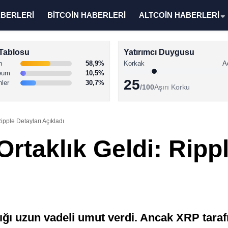
ABERLERİ
BİTCOİN HABERLERİ
ALTCOİN HABERLERİ
Tablosu
Yatırımcı Duygusu
n
58,9%
Korkak
A
eum
10,5%
25
nler
30,7%
/100
Aşırı Korku
Ripple Detayları Açıkladı
Ortaklık Geldi: Ripp
lığı uzun vadeli umut verdi. Ancak XRP taraf