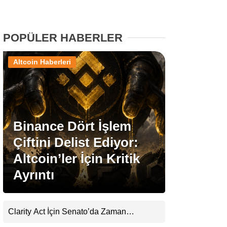
Stablecoin Haberleri
POPÜLER HABERLER
Altcoin Haberleri
Facebook
Binance Dört İşlem
Instagram
Çiftini Delist Ediyor:
Youtube
Altcoin’ler İçin Kritik
Ayrıntı
TikTok
Pinterest
Clarity Act İçin Senato’da Zaman
Daralıyor