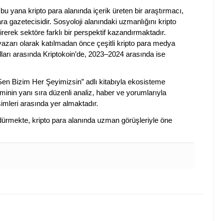
bu yana kripto para alanında içerik üreten bir araştırmacı,
a gazetecisidir. Sosyoloji alanındaki uzmanlığını kripto
irerek sektöre farklı bir perspektif kazandırmaktadır.
 yazarı olarak katılmadan önce çeşitli kripto para medya
lları arasında Kriptokoin’de, 2023–2024 arasında ise
 Sen Bizim Her Şeyimizsin” adlı kitabıyla ekosisteme
iminin yanı sıra düzenli analiz, haber ve yorumlarıyla
isimleri arasında yer almaktadır.
sürdürmekte, kripto para alanında uzman görüşleriyle öne