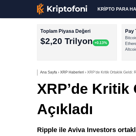
KRİPTO PARA H
Toplam Piyasa Değeri
Pay 
Bitcoi
$2,20 Trilyon
+0.13%
Ether
Altcoi
Ana Sayfa
›
XRP Haberleri
›
XRP’de Kritik Ortaklık Geldi: 
XRP’de Kritik 
Açıkladı
Ripple ile Aviva Investors ortak