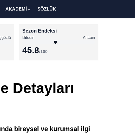
AKADEMİ
SÖZLÜK
Sezon Endeksi
çgözlü
Bitcoin
Altcoin
45.8
/100
Kripto Para Haberleri
Bitcoin Haberleri
le Detayları
Altcoin Haberleri
Ethereum Haberleri
Solana Haberleri
XRP Haberleri
ında bireysel ve kurumsal ilgi
Memecoin Haberleri