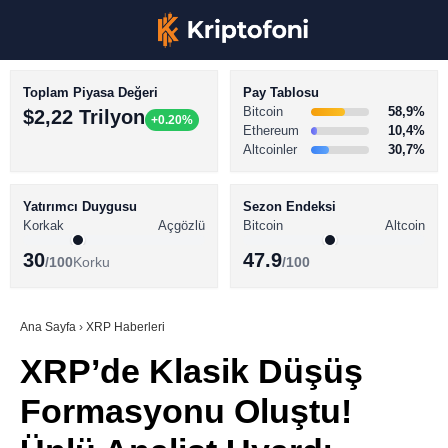
Toplam Piyasa Değeri
Pay Tablosu
Bitcoin
58,9%
$2,22 Trilyon
+0.20%
Ethereum
10,4%
Altcoinler
30,7%
KRİPTO PARA HABERLERİ
Facebook
BİTCOİN HABERLERİ
Yatırımcı Duygusu
Sezon Endeksi
Korkak
Açgözlü
Bitcoin
Altcoin
ALTCOİN HABERLERİ
30
47.9
/100
Korku
/100
AKADEMİ
Instagram
SÖZLÜK
Ana Sayfa
›
XRP Haberleri
XRP’de Klasik Düşüş
Youtube
Formasyonu Oluştu!
TikTok