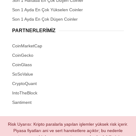
Son 1 Haftada En Çok Düşen Coinler
Son 1 Ayda En Çok Yükselen Coinler
Son 1 Ayda En Çok Düşen Coinler
PARTNERLERIMIZ
CoinMarketCap
CoinGecko
CoinGlass
SoSoValue
CryptoQuant
IntoTheBlock
Santiment
Risk Uyarısı: Kripto paralarla yapılan işlemler yüksek risk içerir.
Piyasa fiyatları ani ve sert hareketlere açıktır; bu nedenle