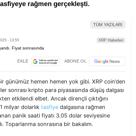
tasfiyeye rağmen gerçekleşti.
TÜM YAZILARI
025 - 13:55
XRP Haberleri
EKLE
ABONE OL
bir günümüz hemen hemen yok gibi. XRP coin’den
er sonrası kripto para piyasasında düşüş dalgası
ten etkilendi elbet. Ancak dirençli çıktığını
1 milyar dolarlık
tasfiye
dalgasına rağmen
nan panik saati fiyatı 3.05 dolar seviyesine
ı. Toparlanma sonrasına bir bakalım.