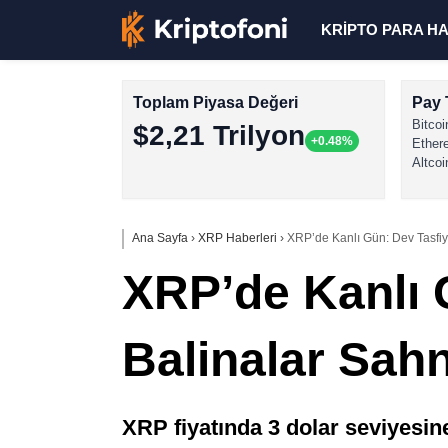
KRİPTO PARA H
Toplam Piyasa Değeri
Pay 
Bitcoi
$2,21 Trilyon
+0.48%
Ether
Altcoi
Ana Sayfa
›
XRP Haberleri
›
XRP’de Kanlı Gün: Dev Tasfiy
XRP’de Kanlı G
Balinalar Sah
XRP fiyatında 3 dolar seviyesin