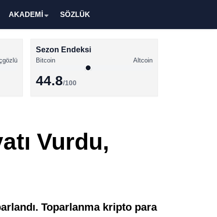
AKADEMİ
SÖZLÜK
Sezon Endeksi
çgözlü
Bitcoin
Altcoin
44.8
/100
Kripto Para Haberleri
Bitcoin Haberleri
atı Vurdu,
Altcoin Haberleri
Ethereum Haberleri
Solana Haberleri
XRP Haberleri
arlandı. Toparlanma kripto para
Memecoin Haberleri