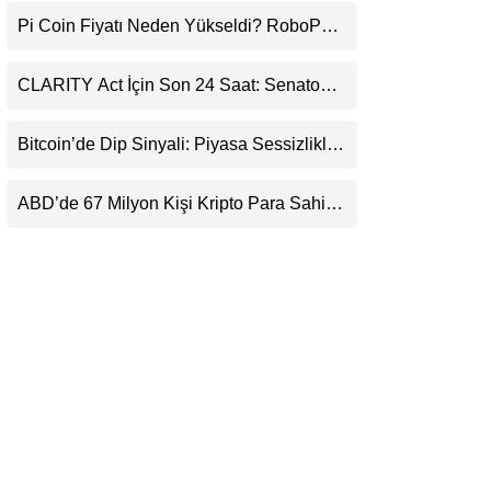
Uyarı
LinkedIn
Pi Coin Fiyatı Neden Yükseldi? RoboPay
Ortaklığı ve Güncelleme İyimserliği
Destekledi
Telegram
CLARITY Act İçin Son 24 Saat: Senato
Matematiği Kripto Para Piyasasının
Beklentisini Bozabilir
Bitcoin’de Dip Sinyali: Piyasa Sessizlikle
Sıkışıyor
ABD’de 67 Milyon Kişi Kripto Para Sahibi:
Ripple’dan “Eski Algılar Yıkıldı” Mesajı