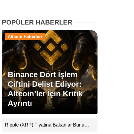
Stablecoin Haberleri
POPÜLER HABERLER
Altcoin Haberleri
Facebook
Binance Dört İşlem
Instagram
Çiftini Delist Ediyor:
Youtube
Altcoin’ler İçin Kritik
Ayrıntı
TikTok
Pinterest
Ripple (XRP) Fiyatına Bakanlar Bunu
Kaçırıyor: Evernorth’tan Dikkat Çeken