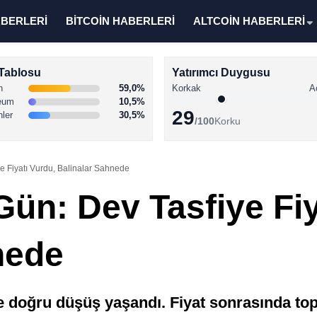
ABERLERİ
BİTCOİN HABERLERİ
ALTCOİN HABERLERİ
Tablosu
Yatırımcı Duygusu
n
59,0%
Korkak
A
eum
10,5%
29
nler
30,5%
/100
Korku
e Fiyatı Vurdu, Balinalar Sahnede
ün: Dev Tasfiye Fiy
nede
e doğru düşüş yaşandı. Fiyat sonrasında top