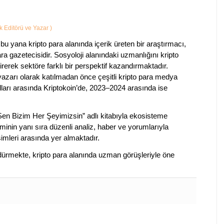
ik Editörü ve Yazar
)
bu yana kripto para alanında içerik üreten bir araştırmacı,
a gazetecisidir. Sosyoloji alanındaki uzmanlığını kripto
irerek sektöre farklı bir perspektif kazandırmaktadır.
 yazarı olarak katılmadan önce çeşitli kripto para medya
lları arasında Kriptokoin’de, 2023–2024 arasında ise
 Sen Bizim Her Şeyimizsin” adlı kitabıyla ekosisteme
iminin yanı sıra düzenli analiz, haber ve yorumlarıyla
isimleri arasında yer almaktadır.
sürdürmekte, kripto para alanında uzman görüşleriyle öne