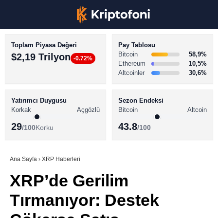
Toplam Piyasa Değeri
Pay Tablosu
Bitcoin
58,9%
$2,19 Trilyon
-0.72%
Ethereum
10,5%
Altcoinler
30,6%
KRİPTO PARA HABERLERİ
Facebook
BİTCOİN HABERLERİ
Yatırımcı Duygusu
Sezon Endeksi
Korkak
Açgözlü
Bitcoin
Altcoin
ALTCOİN HABERLERİ
29
43.8
/100
Korku
/100
AKADEMİ
Instagram
SÖZLÜK
Ana Sayfa
›
XRP Haberleri
XRP’de Gerilim
Youtube
Tırmanıyor: Destek
TikTok