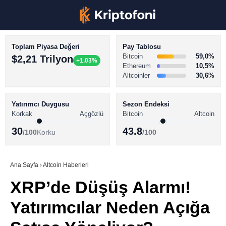
Toplam Piyasa Değeri
Pay Tablosu
Bitcoin
59,0%
$2,21 Trilyon
+1.03%
Ethereum
10,5%
Altcoinler
30,6%
KRİPTO PARA HABERLERİ
Facebook
BİTCOİN HABERLERİ
Yatırımcı Duygusu
Sezon Endeksi
Korkak
Açgözlü
Bitcoin
Altcoin
ALTCOİN HABERLERİ
30
43.8
/100
Korku
/100
AKADEMİ
Instagram
SÖZLÜK
Ana Sayfa
›
Altcoin Haberleri
XRP’de Düşüş Alarmı!
Youtube
Yatırımcılar Neden Açığa
TikTok