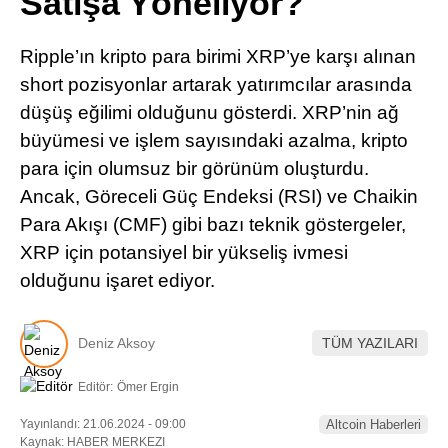
Satışa Yöneliyor?
Pinterest
Ripple’ın kripto para birimi XRP’ye karşı alınan
LinkedIn
short pozisyonlar artarak yatırımcılar arasında
düşüş eğilimi olduğunu gösterdi. XRP’nin ağ
Telegram
büyümesi ve işlem sayısındaki azalma, kripto
para için olumsuz bir görünüm oluşturdu.
Ancak, Göreceli Güç Endeksi (RSI) ve Chaikin
Para Akışı (CMF) gibi bazı teknik göstergeler,
XRP için potansiyel bir yükseliş ivmesi
olduğunu işaret ediyor.
Deniz Aksoy
TÜM YAZILARI
Editör:
Ömer Ergin
Yayınlandı: 21.06.2024 - 09:00
Altcoin Haberleri
Kaynak: HABER MERKEZI