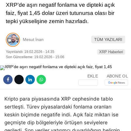
XRP’de aşırı negatif fonlama ve dipteki açık
Pinterest
faiz, fiyat 1,45 dolar üzeri tutunursa olası bir
tepki yükselişine zemin hazırladı.
LinkedIn
Mesut İnan
TÜM YAZILARI
Telegram
Yayınlandı: 19.02.2026 - 14:35
XRP Haberleri
Son Güncelleme: 19.02.2026 - 15:06
EKLE
ABONE OL
Kripto para piyasasında XRP cephesinde tablo
sertleşti. Türev piyasalardaki fonlama oranları
keskin biçimde negatife indi. Açık faiz miktarı ise
geçmişte dip bölgeleriyle örtüşen seviyelere
geriledi. Son veriler yatırımcı duyarlılığının belirgin