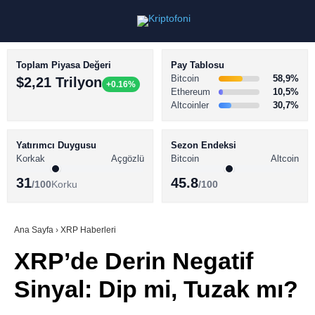
Toplam Piyasa Değeri
Pay Tablosu
Bitcoin
58,9%
$2,21 Trilyon
+0.16%
Ethereum
10,5%
Altcoinler
30,7%
KRİPTO PARA HABERLERİ
Facebook
BİTCOİN HABERLERİ
Yatırımcı Duygusu
Sezon Endeksi
Korkak
Açgözlü
Bitcoin
Altcoin
ALTCOİN HABERLERİ
31
45.8
/100
Korku
/100
AKADEMİ
Instagram
SÖZLÜK
Ana Sayfa
›
XRP Haberleri
XRP’de Derin Negatif
Youtube
Sinyal: Dip mi, Tuzak mı?
TikTok