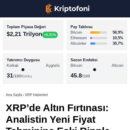
Toplam Piyasa Değeri
Pay Tablosu
Bitcoin
58,9%
$2,21 Trilyon
+0.31%
Ethereum
10,5%
Altcoinler
30,7%
KRİPTO PARA HABERLERİ
Facebook
BİTCOİN HABERLERİ
Yatırımcı Duygusu
Sezon Endeksi
Korkak
Açgözlü
Bitcoin
Altcoin
ALTCOİN HABERLERİ
31
45.8
/100
Korku
/100
AKADEMİ
Instagram
SÖZLÜK
Ana Sayfa
›
XRP Haberleri
XRP’de Altın Fırtınası:
Youtube
Analistin Yeni Fiyat
TikTok