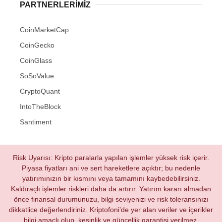
PARTNERLERIMIZ
CoinMarketCap
CoinGecko
CoinGlass
SoSoValue
CryptoQuant
IntoTheBlock
Santiment
Risk Uyarısı: Kripto paralarla yapılan işlemler yüksek risk içerir.
Piyasa fiyatları ani ve sert hareketlere açıktır; bu nedenle
yatırımınızın bir kısmını veya tamamını kaybedebilirsiniz.
Kaldıraçlı işlemler riskleri daha da artırır. Yatırım kararı almadan
önce finansal durumunuzu, bilgi seviyenizi ve risk toleransınızı
dikkatlice değerlendiriniz. Kriptofoni’de yer alan veriler ve içerikler
bilgi amaçlı olup, kesinlik ve güncellik garantisi verilmez.