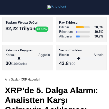
Toplam Piyasa Değeri
Pay Tablosu
Bitcoin
58,9%
$2,22 Trilyon
+0.83%
Ethereum
10,5%
Altcoinler
30,7%
KRİPTO PARA HABERLERİ
Facebook
BİTCOİN HABERLERİ
Yatırımcı Duygusu
Sezon Endeksi
Korkak
Açgözlü
Bitcoin
Altcoin
ALTCOİN HABERLERİ
30
43.8
/100
Korku
/100
AKADEMİ
Instagram
SÖZLÜK
Ana Sayfa
›
XRP Haberleri
XRP’de 5. Dalga Alarmı:
Youtube
Analistten Karşı
TikTok