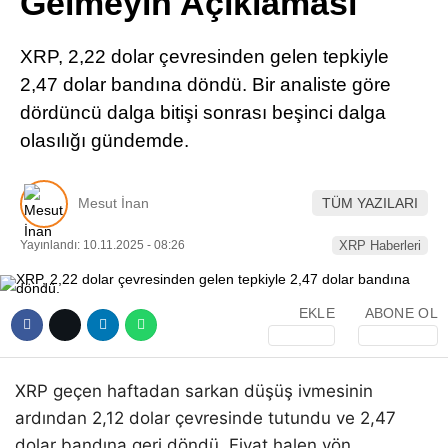
Gelmeyin Açıklaması
Pinterest
XRP, 2,22 dolar çevresinden gelen tepkiyle
LinkedIn
2,47 dolar bandına döndü. Bir analiste göre
dördüncü dalga bitişi sonrası beşinci dalga
Telegram
olasılığı gündemde.
Mesut İnan
TÜM YAZILARI
Yayınlandı: 10.11.2025 - 08:26
XRP Haberleri
EKLE
ABONE OL
XRP geçen haftadan sarkan düşüş ivmesinin
ardından 2,12 dolar çevresinde tutundu ve 2,47
dolar bandına geri döndü. Fiyat halen yön