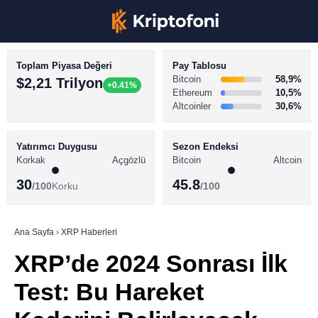
Toplam Piyasa Değeri
Pay Tablosu
Bitcoin
58,9%
$2,21 Trilyon
+0.41%
Ethereum
10,5%
Altcoinler
30,6%
KRİPTO PARA HABERLERİ
Facebook
BİTCOİN HABERLERİ
Yatırımcı Duygusu
Sezon Endeksi
Korkak
Açgözlü
Bitcoin
Altcoin
ALTCOİN HABERLERİ
30
45.8
/100
Korku
/100
AKADEMİ
Instagram
SÖZLÜK
Ana Sayfa
›
XRP Haberleri
XRP’de 2024 Sonrası İlk
Youtube
Test: Bu Hareket
TikTok