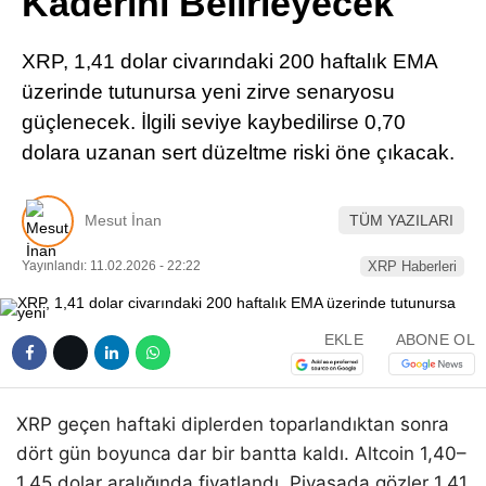
Kaderini Belirleyecek
Pinterest
XRP, 1,41 dolar civarındaki 200 haftalık EMA
LinkedIn
üzerinde tutunursa yeni zirve senaryosu
güçlenecek. İlgili seviye kaybedilirse 0,70
Telegram
dolara uzanan sert düzeltme riski öne çıkacak.
Mesut İnan
TÜM YAZILARI
Yayınlandı: 11.02.2026 - 22:22
XRP Haberleri
EKLE
ABONE OL
XRP geçen haftaki diplerden toparlandıktan sonra
dört gün boyunca dar bir bantta kaldı. Altcoin 1,40–
1,45 dolar aralığında fiyatlandı. Piyasada gözler 1,41