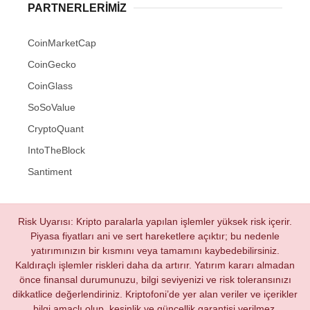
PARTNERLERIMIZ
CoinMarketCap
CoinGecko
CoinGlass
SoSoValue
CryptoQuant
IntoTheBlock
Santiment
Risk Uyarısı: Kripto paralarla yapılan işlemler yüksek risk içerir.
Piyasa fiyatları ani ve sert hareketlere açıktır; bu nedenle
yatırımınızın bir kısmını veya tamamını kaybedebilirsiniz.
Kaldıraçlı işlemler riskleri daha da artırır. Yatırım kararı almadan
önce finansal durumunuzu, bilgi seviyenizi ve risk toleransınızı
dikkatlice değerlendiriniz. Kriptofoni’de yer alan veriler ve içerikler
bilgi amaçlı olup, kesinlik ve güncellik garantisi verilmez.