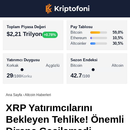
Toplam Piyasa Değeri
Pay Tablosu
Bitcoin
59,0%
$2,21 Trilyon
+0.78%
Ethereum
10,5%
Altcoinler
30,5%
KRİPTO PARA HABERLERİ
Facebook
BİTCOİN HABERLERİ
Yatırımcı Duygusu
Sezon Endeksi
Korkak
Açgözlü
Bitcoin
Altcoin
ALTCOİN HABERLERİ
29
42.7
/100
Korku
/100
AKADEMİ
Instagram
SÖZLÜK
Ana Sayfa
›
Altcoin Haberleri
XRP Yatırımcılarını
Youtube
Bekleyen Tehlike! Önemli
TikTok