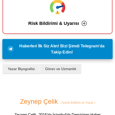
Risk Bildirimi & Uyarısı
Haberleri İlk Siz Alın! Bizi Şimdi Telegram'da
Takip Edin!
Yazar Biyografisi
Görev ve Uzmanlık
Zeynep Çelik
(
İçerik Editörü ve Yazar
)
Zeynep Çelik, 2016’da İstanbul’da Demirören Haber