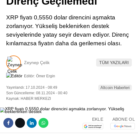
Direnç Geçilemedi
Pinterest
XRP fiyatı 0,5550 dolar direncini aşmakta
LinkedIn
zorlanıyor. Yükseliş beklenirken destek
seviyelerinde yatay seyir devam ediyor. Direnç
Telegram
kırılamazsa fiyatın daha da gerilemesi olası.
Zeynep Çelik
TÜM YAZILARI
Editör:
Ömer Ergin
Yayınlandı: 17.10.2024 - 08:49
Altcoin Haberleri
Son Güncelleme: 08.11.2024 - 00:40
Kaynak: HABER MERKEZI
EKLE
ABONE OL