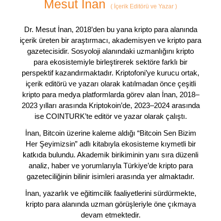
Mesut İnan
(
İçerik Editörü ve Yazar
)
Dr. Mesut İnan, 2018’den bu yana kripto para alanında
içerik üreten bir araştırmacı, akademisyen ve kripto para
gazetecisidir. Sosyoloji alanındaki uzmanlığını kripto
para ekosistemiyle birleştirerek sektöre farklı bir
perspektif kazandırmaktadır. Kriptofoni’ye kurucu ortak,
içerik editörü ve yazarı olarak katılmadan önce çeşitli
kripto para medya platformlarda görev alan İnan, 2018–
2023 yılları arasında Kriptokoin’de, 2023–2024 arasında
ise COINTURK’te editör ve yazar olarak çalıştı.
İnan, Bitcoin üzerine kaleme aldığı “Bitcoin Sen Bizim
Her Şeyimizsin” adlı kitabıyla ekosisteme kıymetli bir
katkıda bulundu. Akademik birikiminin yanı sıra düzenli
analiz, haber ve yorumlarıyla Türkiye’de kripto para
gazeteciliğinin bilinir isimleri arasında yer almaktadır.
İnan, yazarlık ve eğitimcilik faaliyetlerini sürdürmekte,
kripto para alanında uzman görüşleriyle öne çıkmaya
devam etmektedir.