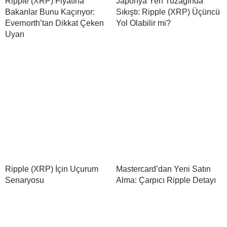
Ripple (XRP) Fiyatına
Japonya Yen Tuzağında
Bakanlar Bunu Kaçırıyor:
Sıkıştı: Ripple (XRP) Üçüncü
Evernorth’tan Dikkat Çeken
Yol Olabilir mi?
Uyarı
Ripple (XRP) İçin Uçurum
Mastercard’dan Yeni Satın
Senaryosu
Alma: Çarpıcı Ripple Detayı