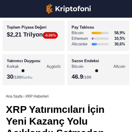
Toplam Piyasa Değeri
Pay Tablosu
Bitcoin
58,9%
$2,21 Trilyon
-0.06%
Ethereum
10,5%
Altcoinler
30,6%
KRİPTO PARA HABERLERİ
Facebook
BİTCOİN HABERLERİ
Yatırımcı Duygusu
Sezon Endeksi
Korkak
Açgözlü
Bitcoin
Altcoin
ALTCOİN HABERLERİ
30
46.9
/100
Korku
/100
AKADEMİ
Instagram
SÖZLÜK
Ana Sayfa
›
XRP Haberleri
XRP Yatırımcıları İçin
Youtube
Yeni Kazanç Yolu
TikTok