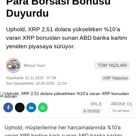
Para Borsası Bonusu
Pinterest
Duyurdu
LinkedIn
Uphold, XRP 2,51 dolara yükselirken %10’a
varan XRP bonusları sunan ABD banka kartını
Telegram
yeniden piyasaya sürüyor.
Mesut İnan
TÜM YAZILARI
Yayınlandı: 02.11.2025 - 07:59
XRP Haberleri
Son Güncelleme: 16.04.2026 - 12:34
EKLE
ABONE OL
Uphold, müşterilerine her harcamalarında %10’a
varan XRP hediye kartı sunan ABD banka kartını