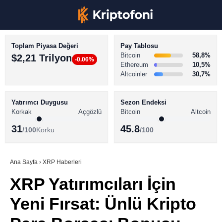
Toplam Piyasa Değeri
Pay Tablosu
Bitcoin
58,8%
$2,21 Trilyon
-0.06%
Ethereum
10,5%
Altcoinler
30,7%
KRİPTO PARA HABERLERİ
Facebook
BİTCOİN HABERLERİ
Yatırımcı Duygusu
Sezon Endeksi
Korkak
Açgözlü
Bitcoin
Altcoin
ALTCOİN HABERLERİ
31
45.8
/100
Korku
/100
AKADEMİ
Instagram
SÖZLÜK
Ana Sayfa
›
XRP Haberleri
XRP Yatırımcıları İçin
Youtube
Yeni Fırsat: Ünlü Kripto
TikTok