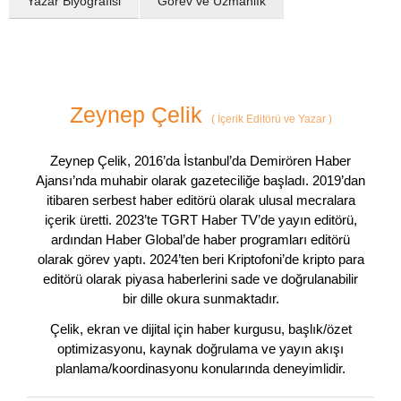
Yazar Biyografisi
Görev ve Uzmanlık
Zeynep Çelik
(
İçerik Editörü ve Yazar
)
Zeynep Çelik, 2016’da İstanbul’da Demirören Haber
Ajansı’nda muhabir olarak gazeteciliğe başladı. 2019’dan
itibaren serbest haber editörü olarak ulusal mecralara
içerik üretti. 2023’te TGRT Haber TV’de yayın editörü,
ardından Haber Global’de haber programları editörü
olarak görev yaptı. 2024’ten beri Kriptofoni’de kripto para
editörü olarak piyasa haberlerini sade ve doğrulanabilir
bir dille okura sunmaktadır.
Çelik, ekran ve dijital için haber kurgusu, başlık/özet
optimizasyonu, kaynak doğrulama ve yayın akışı
planlama/koordinasyonu konularında deneyimlidir.