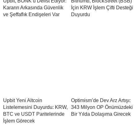
Upbit, BONK’u Delist Ediyor:
Bithumb, BlockStreet (BSB)
Kararın Arkasında Güvenlik
İçin KRW İşlem Çifti Desteği
ve Şeffaflık Endişeleri Var
Duyurdu
Upbit Yeni Altcoin
Optimism’de Dev Arz Artışı:
Listelemesini Duyurdu: KRW,
343 Milyon OP Önümüzdeki
BTC ve USDT Paritelerinde
Bir Yılda Dolaşıma Girecek
İşlem Görecek