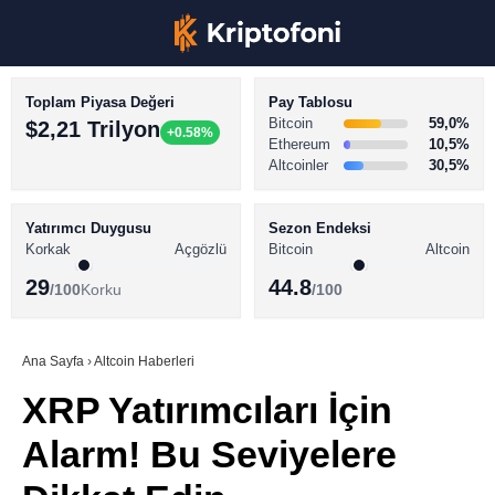
Toplam Piyasa Değeri
Pay Tablosu
Bitcoin
59,0%
$2,21 Trilyon
+0.58%
Ethereum
10,5%
Altcoinler
30,5%
KRİPTO PARA HABERLERİ
Facebook
BİTCOİN HABERLERİ
Yatırımcı Duygusu
Sezon Endeksi
Korkak
Açgözlü
Bitcoin
Altcoin
ALTCOİN HABERLERİ
29
44.8
/100
Korku
/100
AKADEMİ
Instagram
SÖZLÜK
Ana Sayfa
›
Altcoin Haberleri
XRP Yatırımcıları İçin
Youtube
Alarm! Bu Seviyelere
TikTok