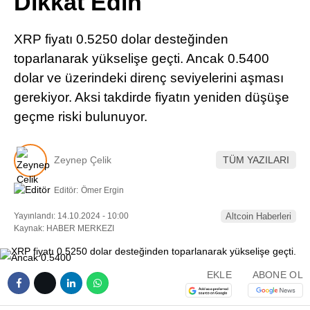
Dikkat Edin
Pinterest
XRP fiyatı 0.5250 dolar desteğinden
LinkedIn
toparlanarak yükselişe geçti. Ancak 0.5400
dolar ve üzerindeki direnç seviyelerini aşması
Telegram
gerekiyor. Aksi takdirde fiyatın yeniden düşüşe
geçme riski bulunuyor.
Zeynep Çelik
TÜM YAZILARI
Editör:
Ömer Ergin
Yayınlandı: 14.10.2024 - 10:00
Altcoin Haberleri
Kaynak: HABER MERKEZI
EKLE
ABONE OL