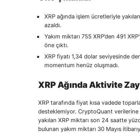
XRP ağında işlem ücretleriyle yakıl
azaldı.
Yakım miktarı 755 XRP’den 491 XRP’y
öne çıktı.
XRP fiyatı 1,34 dolar seviyesinde d
momentum henüz oluşmadı.
XRP Ağında Aktivite Zayı
XRP tarafında fiyat kısa vadede toparlan
desteklemiyor. CryptoQuant verilerine
yakılan XRP miktarı son 24 saatte yüz
bulunan yakım miktarı 30 Mayıs itibarıy