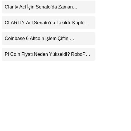
LinkedIn
Clarity Act İçin Senato’da Zaman
Daralıyor
Telegram
CLARITY Act Senato’da Takıldı: Kripto
Para Piyasası 2027’yi Fiyatlıyor
Coinbase 6 Altcoin İşlem Çiftini
Durduracak
Pi Coin Fiyatı Neden Yükseldi? RoboPay
Ortaklığı ve Güncelleme İyimserliği
Destekledi