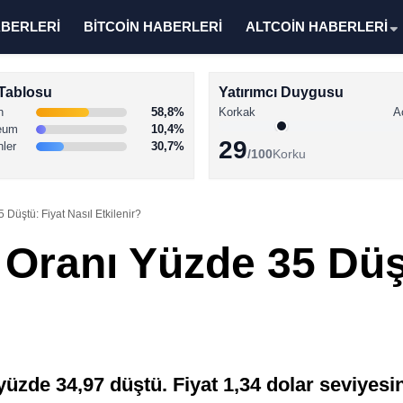
ABERLERİ
BİTCOİN HABERLERİ
ALTCOİN HABERLERİ
Tablosu
Yatırımcı Duygusu
n
58,8%
Korkak
A
eum
10,4%
29
nler
30,7%
/100
Korku
Düştü: Fiyat Nasıl Etkilenir?
Oranı Yüzde 35 Düşt
üzde 34,97 düştü. Fiyat 1,34 dolar seviyes