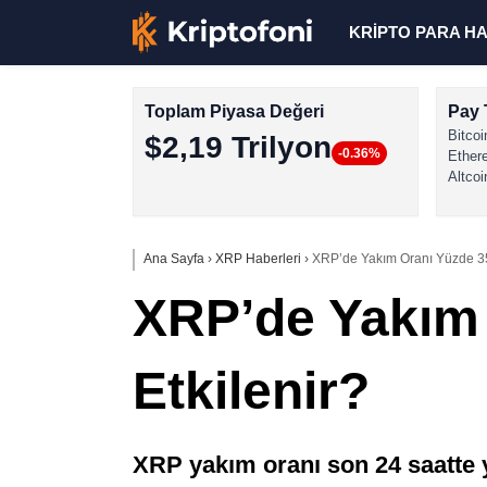
KRİPTO PARA H
Toplam Piyasa Değeri
Pay 
Bitcoi
$2,19 Trilyon
-0.36%
Ether
Altcoi
Ana Sayfa
›
XRP Haberleri
›
XRP’de Yakım Oranı Yüzde 35 
XRP’de Yakım 
Etkilenir?
XRP yakım oranı son 24 saatte y