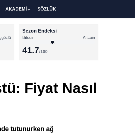
AKADEMİ
SÖZLÜK
Sezon Endeksi
çgözlü
Bitcoin
Altcoin
41.7
/100
Kripto Para Haberleri
Bitcoin Haberleri
ü: Fiyat Nasıl
Altcoin Haberleri
Ethereum Haberleri
Solana Haberleri
XRP Haberleri
inde tutunurken ağ
Memecoin Haberleri