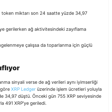
an token miktarı son 24 saatte yüzde 34,97
e gerilerken ağ aktivitesindeki zayıflama
engelenmeye çalışsa da toparlanma için güçlü
flıyor
ma sinyali verse de ağ verileri aynı iyimserliği
 göre
XRP Ledger
üzerinde işlem ücretleri yoluyla
de 34,97 düştü. Önceki gün 755 XRP seviyesinde
la 491 XRP’ye geriledi.