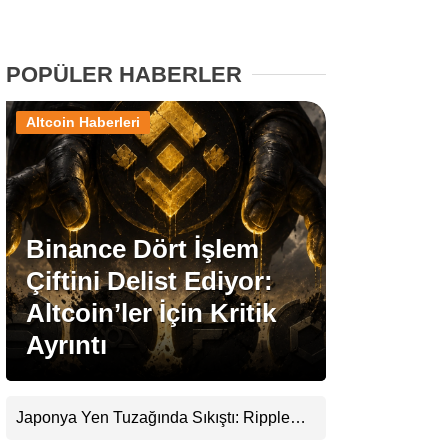
Stablecoin Haberleri
POPÜLER HABERLER
Altcoin Haberleri
Facebook
Binance Dört İşlem
Instagram
Çiftini Delist Ediyor:
Youtube
Altcoin’ler İçin Kritik
Ayrıntı
TikTok
Pinterest
Japonya Yen Tuzağında Sıkıştı: Ripple
(XRP) Üçüncü Yol Olabilir mi?