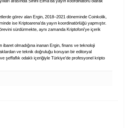
ılları arasında Sihirli Elma’da yayın koordinatörü olarak
rketlerde görev alan Ergin, 2018–2021 döneminde Coinkolik,
nde ise Kriptoarena’da yayın koordinatörlüğü yapmıştır.
evini sürdürmekte, aynı zamanda Kriptofoni’ye içerik
en ibaret olmadığına inanan Ergin, finans ve teknoloji
klardan ve teknik doğruluğu koruyan bir editoryal
ve şeffaflık odaklı içeriğiyle Türkiye’de profesyonel kripto