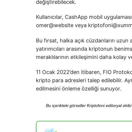
değiştirebilecek.
Kullanıcılar, CashApp mobil uygulamasın
omer@website veya kriptofoni@xumm fo
Bu fırsat, halka açık cüzdanların uzun ad
yatırımcıları arasında kriptonun beni
meraklılarının etkileşimini daha kolay 
11 Ocak 2022’den itibaren, FIO Protok
kripto para adresleri talep edilebilir. 
edilmesini önleme özelliği sunuyor.
Bu içerikteki görseller Kriptofoni editoryal ek