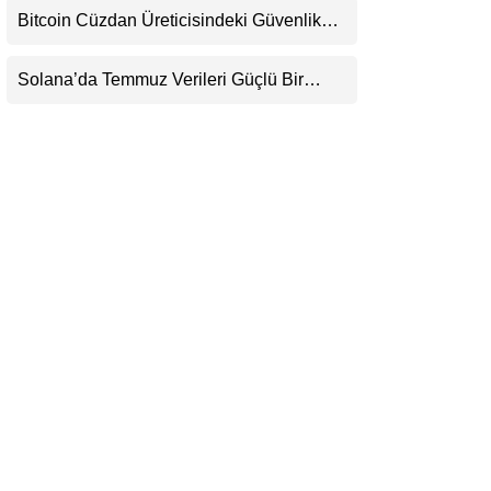
Henüz Yok
Bitcoin Cüzdan Üreticisindeki Güvenlik
LinkedIn
Krizi Büyüyor: Kayıpların Boyutu
Belirsizliğini Koruyor
Solana’da Temmuz Verileri Güçlü Bir
Telegram
Toparlanmaya İşaret Ediyor: Büyümeyi Bu
Kez Sadece Memecoin’ler Taşımıyor