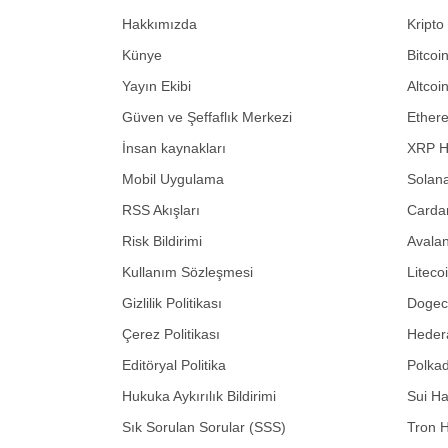
Hakkımızda
Kripto
Künye
Bitcoi
Yayın Ekibi
Altcoi
Güven ve Şeffaflık Merkezi
Ether
İnsan kaynakları
XRP H
Mobil Uygulama
Solana
RSS Akışları
Carda
Risk Bildirimi
Avalan
Kullanım Sözleşmesi
Liteco
Gizlilik Politikası
Dogeco
Çerez Politikası
Hedera
Editöryal Politika
Polkad
Hukuka Aykırılık Bildirimi
Sui Ha
Sık Sorulan Sorular (SSS)
Tron H