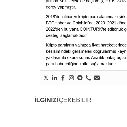
yılında ShiftDelete’de başlamış, 2016–2018 y
görev yapmıştır.
2018’den itibaren kripto para alanındaki şi
BTCHaber ve Coinbilgi’de, 2020–2021 dönemi
2022’den bu yana COINTURK’te editörlük gör
desteği sağlamaktadır.
Kripto paraların yalnızca fiyat hareketlerind
kesişimindeki gelişmeleri doğrulanmış kayna
yaklaşımla okura sunar. Analitik bakış açısı 
para haberciliğine katkı sağlamaktadır.
İLGİNİZİ
ÇEKEBİLİR