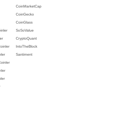
CoinMarketCap
CoinGecko
CoinGlass
inler
SoSoValue
er
CryptoQuant
oinler
IntoTheBlock
ler
Santiment
oinler
nler
ler
r