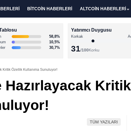
ABERLERİ
BİTCOİN HABERLERİ
ALTCOİN HABERLERİ
Tablosu
Yatırımcı Duygusu
n
58,8%
Korkak
A
eum
10,5%
31
nler
30,7%
/100
Korku
 Kritik Özellik Kullanıma Sunuluyor!
Hazırlayacak Kritik
uluyor!
TÜM YAZILARI