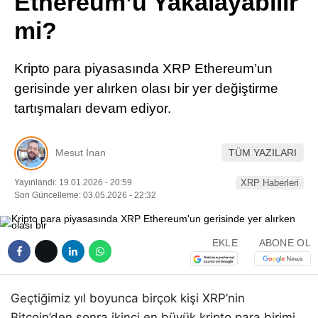
Ethereum’u Yakalayabilir
Pinterest
mi?
LinkedIn
Kripto para piyasasında XRP Ethereum’un
gerisinde yer alırken olası bir yer değiştirme
Telegram
tartışmaları devam ediyor.
Mesut İnan
TÜM YAZILARI
Yayınlandı: 19.01.2026 - 20:59
XRP Haberleri
Son Güncelleme: 03.05.2026 - 22:32
EKLE
ABONE OL
Geçtiğimiz yıl boyunca birçok kişi XRP’nin
Bitcoin’den sonra ikinci en büyük kripto para birimi