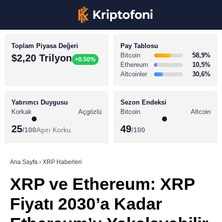
Toplam Piyasa Değeri
Pay Tablosu
Bitcoin
58,9%
$2,20 Trilyon
+0.50%
Ethereum
10,5%
Altcoinler
30,6%
KRİPTO PARA HABERLERİ
Facebook
BİTCOİN HABERLERİ
Yatırımcı Duygusu
Sezon Endeksi
Korkak
Açgözlü
Bitcoin
Altcoin
ALTCOİN HABERLERİ
25
49
/100
Aşırı Korku
/100
AKADEMİ
Instagram
SÖZLÜK
Ana Sayfa
›
XRP Haberleri
XRP ve Ethereum: XRP
Youtube
Fiyatı 2030’a Kadar
TikTok