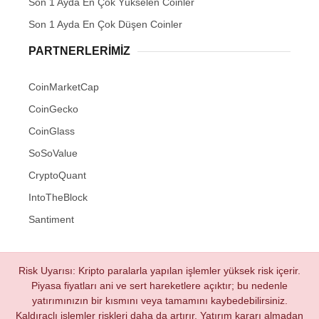
Son 1 Ayda En Çok Yükselen Coinler
Son 1 Ayda En Çok Düşen Coinler
PARTNERLERIMIZ
CoinMarketCap
CoinGecko
CoinGlass
SoSoValue
CryptoQuant
IntoTheBlock
Santiment
Risk Uyarısı: Kripto paralarla yapılan işlemler yüksek risk içerir.
Piyasa fiyatları ani ve sert hareketlere açıktır; bu nedenle
yatırımınızın bir kısmını veya tamamını kaybedebilirsiniz.
Kaldıraçlı işlemler riskleri daha da artırır. Yatırım kararı almadan