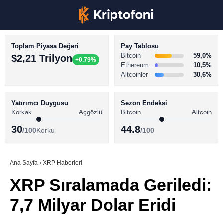
Toplam Piyasa Değeri
Pay Tablosu
Bitcoin
59,0%
$2,21 Trilyon
+0.79%
Ethereum
10,5%
Altcoinler
30,6%
KRİPTO PARA HABERLERİ
Facebook
BİTCOİN HABERLERİ
Yatırımcı Duygusu
Sezon Endeksi
Korkak
Açgözlü
Bitcoin
Altcoin
ALTCOİN HABERLERİ
30
44.8
/100
Korku
/100
AKADEMİ
Instagram
SÖZLÜK
Ana Sayfa
›
XRP Haberleri
XRP Sıralamada Geriledi:
Youtube
7,7 Milyar Dolar Eridi
TikTok