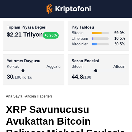
Toplam Piyasa Değeri
Pay Tablosu
Bitcoin
59,0%
$2,21 Trilyon
+0.96%
Ethereum
10,5%
Altcoinler
30,5%
KRİPTO PARA HABERLERİ
Facebook
BİTCOİN HABERLERİ
Yatırımcı Duygusu
Sezon Endeksi
Korkak
Açgözlü
Bitcoin
Altcoin
ALTCOİN HABERLERİ
30
44.8
/100
Korku
/100
AKADEMİ
Instagram
SÖZLÜK
Ana Sayfa
›
Altcoin Haberleri
XRP Savunucusu
Youtube
Avukattan Bitcoin
TikTok