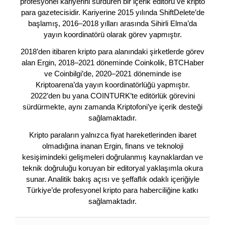
profesyonel kariyerini sürdüren bir içerik editörü ve kripto
para gazetecisidir. Kariyerine 2015 yılında ShiftDelete’de
başlamış, 2016–2018 yılları arasında Sihirli Elma’da
yayın koordinatörü olarak görev yapmıştır.
2018’den itibaren kripto para alanındaki şirketlerde görev
alan Ergin, 2018–2021 döneminde Coinkolik, BTCHaber
ve Coinbilgi’de, 2020–2021 döneminde ise
Kriptoarena’da yayın koordinatörlüğü yapmıştır.
2022’den bu yana COINTURK’te editörlük görevini
sürdürmekte, aynı zamanda Kriptofoni’ye içerik desteği
sağlamaktadır.
Kripto paraların yalnızca fiyat hareketlerinden ibaret
olmadığına inanan Ergin, finans ve teknoloji
kesişimindeki gelişmeleri doğrulanmış kaynaklardan ve
teknik doğruluğu koruyan bir editoryal yaklaşımla okura
sunar. Analitik bakış açısı ve şeffaflık odaklı içeriğiyle
Türkiye’de profesyonel kripto para haberciliğine katkı
sağlamaktadır.