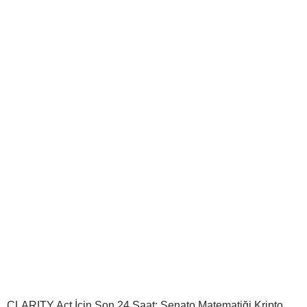
CLARITY Act İçin Son 24 Saat: Senato Matematiği Kripto