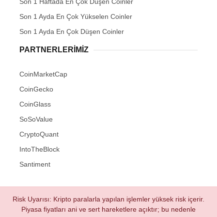
Son 1 Haftada En Çok Düşen Coinler
Son 1 Ayda En Çok Yükselen Coinler
Son 1 Ayda En Çok Düşen Coinler
PARTNERLERIMIZ
CoinMarketCap
CoinGecko
CoinGlass
SoSoValue
CryptoQuant
IntoTheBlock
Santiment
Risk Uyarısı: Kripto paralarla yapılan işlemler yüksek risk içerir.
Piyasa fiyatları ani ve sert hareketlere açıktır; bu nedenle