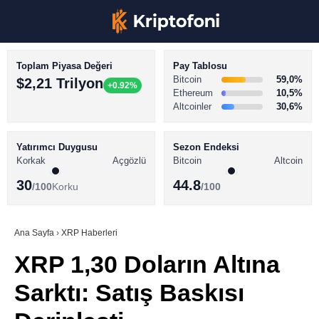
Toplam Piyasa Değeri
Pay Tablosu
Bitcoin
59,0%
$2,21 Trilyon
+0.92%
Ethereum
10,5%
Altcoinler
30,6%
KRİPTO PARA HABERLERİ
Facebook
BİTCOİN HABERLERİ
Yatırımcı Duygusu
Sezon Endeksi
Korkak
Açgözlü
Bitcoin
Altcoin
ALTCOİN HABERLERİ
30
44.8
/100
Korku
/100
AKADEMİ
Instagram
SÖZLÜK
Ana Sayfa
›
XRP Haberleri
XRP 1,30 Doların Altına
Youtube
Sarktı: Satış Baskısı
TikTok