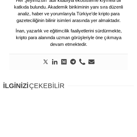
Her Şeyimizsin” adlı kitabıyla ekosisteme kıymetli bir
katkıda bulundu. Akademik birikiminin yanı sıra düzenli
analiz, haber ve yorumlarıyla Türkiye’de kripto para
gazeteciliğinin bilinir isimleri arasında yer almaktadır.
İnan, yazarlık ve eğitimcilik faaliyetlerini sürdürmekte,
kripto para alanında uzman görüşleriyle öne çıkmaya
devam etmektedir.
İLGİNİZİ
ÇEKEBİLİR