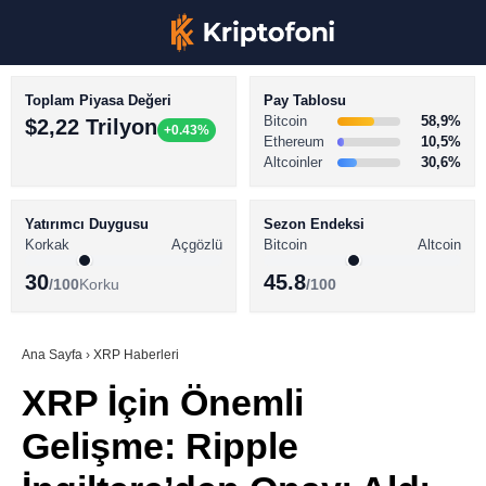
Toplam Piyasa Değeri
Pay Tablosu
Bitcoin
58,9%
$2,22 Trilyon
+0.43%
Ethereum
10,5%
Altcoinler
30,6%
KRİPTO PARA HABERLERİ
Facebook
BİTCOİN HABERLERİ
Yatırımcı Duygusu
Sezon Endeksi
Korkak
Açgözlü
Bitcoin
Altcoin
ALTCOİN HABERLERİ
30
45.8
/100
Korku
/100
AKADEMİ
Instagram
SÖZLÜK
Ana Sayfa
›
XRP Haberleri
XRP İçin Önemli
Youtube
Gelişme: Ripple
TikTok