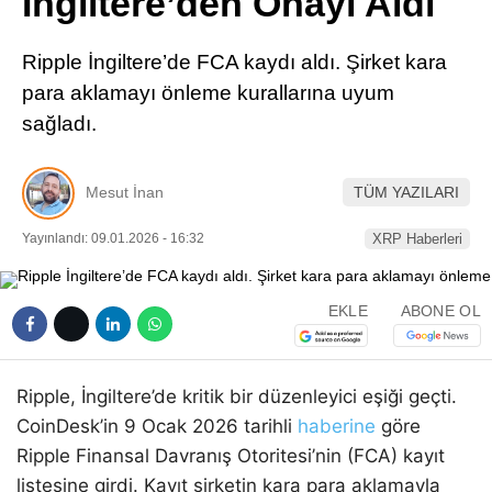
İngiltere’den Onayı Aldı
Pinterest
Ripple İngiltere’de FCA kaydı aldı. Şirket kara
LinkedIn
para aklamayı önleme kurallarına uyum
sağladı.
Telegram
Mesut İnan
TÜM YAZILARI
Yayınlandı: 09.01.2026 - 16:32
XRP Haberleri
EKLE
ABONE OL
Ripple, İngiltere’de kritik bir düzenleyici eşiği geçti.
CoinDesk’in 9 Ocak 2026 tarihli
haberine
göre
Ripple Finansal Davranış Otoritesi’nin (FCA) kayıt
listesine girdi. Kayıt şirketin kara para aklamayla