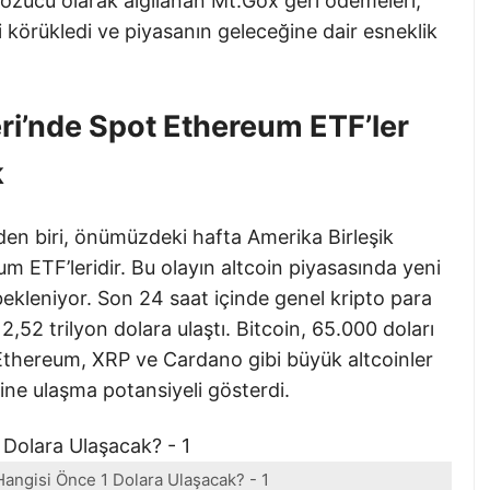
 bozucu olarak algılanan Mt.Gox geri ödemeleri,
mi körükledi ve piyasanın geleceğine dair esneklik
eri’nde Spot Ethereum ETF’ler
k
den biri, önümüzdeki hafta Amerika Birleşik
um ETF’leridir. Bu olayın altcoin piyasasında yeni
i bekleniyor. Son 24 saat içinde genel kripto para
,52 trilyon dolara ulaştı. Bitcoin, 65.000 doları
Ethereum, XRP ve Cardano gibi büyük altcoinler
ne ulaşma potansiyeli gösterdi.
ngisi Önce 1 Dolara Ulaşacak? - 1