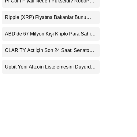
Pi Coin Fiyatı Neden Yükseldi? RoboPay
LinkedIn
Ortaklığı ve Güncelleme İyimserliği
Destekledi
Ripple (XRP) Fiyatına Bakanlar Bunu
Telegram
Kaçırıyor: Evernorth’tan Dikkat Çeken
Uyarı
ABD’de 67 Milyon Kişi Kripto Para Sahibi:
Ripple’dan “Eski Algılar Yıkıldı” Mesajı
CLARITY Act İçin Son 24 Saat: Senato
Matematiği Kripto Para Piyasasının
Beklentisini Bozabilir
Upbit Yeni Altcoin Listelemesini Duyurdu:
KRW, BTC ve USDT Paritelerinde İşlem
Görecek