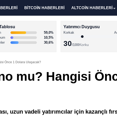
ABERLERİ
BİTCOİN HABERLERİ
ALTCOİN HABERLERİ
Tablosu
Yatırımcı Duygusu
n
59,0%
Korkak
A
eum
10,5%
30
nler
30,6%
/100
Korku
si Önce 1 Dolara Ulaşacak?
no mu? Hangisi Önc
, uzun vadeli yatırımcılar için kazançlı fırs