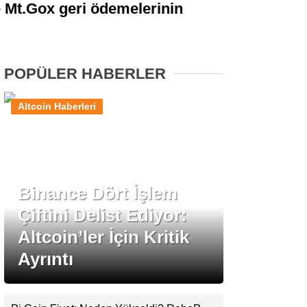
le Mt.Gox geri ödemelerinin
Stablecoin Haberleri
POPÜLER HABERLER
Facebook
Altcoin Haberleri
Instagram
Binance Dört İşlem
Youtube
Çiftini Delist Ediyor:
Altcoin’ler İçin Kritik
TikTok
Ayrıntı
Pinterest