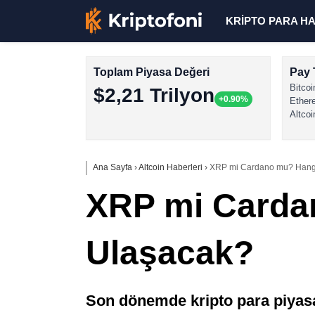
KRİPTO PARA H
Toplam Piyasa Değeri
Pay 
Bitcoi
$2,21 Trilyon
+0.90%
Ether
Altcoi
Ana Sayfa
›
Altcoin Haberleri
›
XRP mi Cardano mu? Hangi
XRP mi Carda
Ulaşacak?
Son dönemde kripto para piyasası