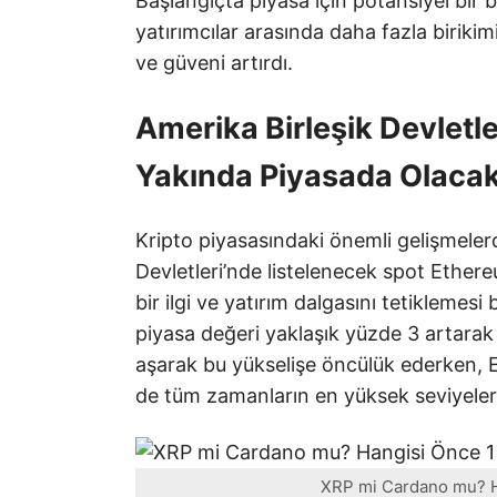
Başlangıçta piyasa için potansiyel bir
yatırımcılar arasında daha fazla biriki
ve güveni artırdı.
Amerika Birleşik Devletl
Yakında Piyasada Olaca
Kripto piyasasındaki önemli gelişmeler
Devletleri’nde listelenecek spot Ethere
bir ilgi ve yatırım dalgasını tetiklemes
piyasa değeri yaklaşık yüzde 3 artarak 2
aşarak bu yükselişe öncülük ederken, 
de tüm zamanların en yüksek seviyeleri
XRP mi Cardano mu? Ha