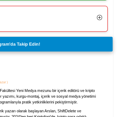
legram'da Takip Edin!
Yazar
)
Fakültesi Yeni Medya mezunu bir içerik editörü ve kripto
ber yazımı, kurgu-montaj, içerik ve sosyal medya yönetimi
ogramlarıyla pratik yetkinliklerini pekiştirmiştir.
k yazarı olarak başlayan Arslan, ShiftDelete ve
ştır. 2024’ten beri Kriptofoni’de, kripto para odaklı