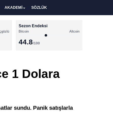
AKADEMİ
SÖZLÜK
Sezon Endeksi
çgözlü
Bitcoin
Altcoin
44.8
/100
Kripto Para Haberleri
Bitcoin Haberleri
e 1 Dolara
Altcoin Haberleri
Ethereum Haberleri
Solana Haberleri
XRP Haberleri
atlar sundu. Panik satışlarla
Memecoin Haberleri