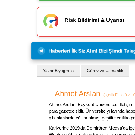
Risk Bildirimi & Uyarısı
Haberleri İlk Siz Alın! Bizi Şimdi Te
Yazar Biyografisi
Görev ve Uzmanlık
Ahmet Arslan
(
İçerik Editörü ve 
Ahmet Arslan, Beykent Üniversitesi İletişim 
para gazetecisidir. Üniversite yıllarında ha
gibi alanlarda eğitim almış, çeşitli sertifika pr
Kariyerine 2019’da Demirören Medya’da içeri
Webtekno’da içerik editörü olarak görev yapmı