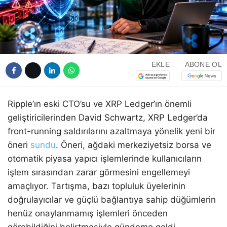
EKLE
ABONE OL
Ripple’ın eski CTO’su ve XRP Ledger’ın önemli
geliştiricilerinden David Schwartz, XRP Ledger’da
front-running saldırılarını azaltmaya yönelik yeni bir
öneri
sundu
. Öneri, ağdaki merkeziyetsiz borsa ve
otomatik piyasa yapıcı işlemlerinde kullanıcıların
işlem sırasından zarar görmesini engellemeyi
amaçlıyor. Tartışma, bazı topluluk üyelerinin
doğrulayıcılar ve güçlü bağlantıya sahip düğümlerin
henüz onaylanmamış işlemleri önceden
görebildiğini belirtmesiyle gündeme geldi.