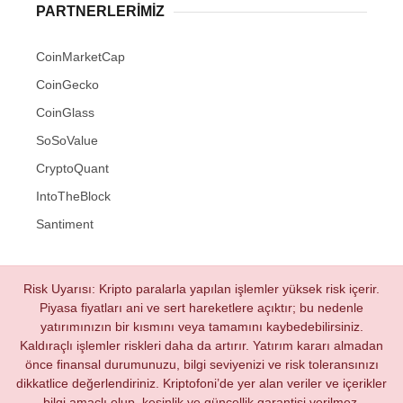
PARTNERLERIMIZ
CoinMarketCap
CoinGecko
CoinGlass
SoSoValue
CryptoQuant
IntoTheBlock
Santiment
Risk Uyarısı: Kripto paralarla yapılan işlemler yüksek risk içerir.
Piyasa fiyatları ani ve sert hareketlere açıktır; bu nedenle
yatırımınızın bir kısmını veya tamamını kaybedebilirsiniz.
Kaldıraçlı işlemler riskleri daha da artırır. Yatırım kararı almadan
önce finansal durumunuzu, bilgi seviyenizi ve risk toleransınızı
dikkatlice değerlendiriniz. Kriptofoni’de yer alan veriler ve içerikler
bilgi amaçlı olup, kesinlik ve güncellik garantisi verilmez.