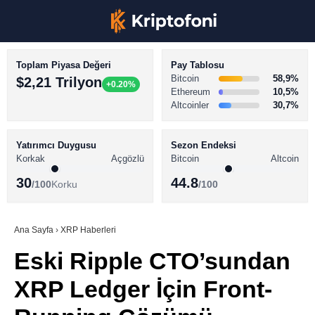
Toplam Piyasa Değeri
Pay Tablosu
Bitcoin
58,9%
$2,21 Trilyon
+0.20%
Ethereum
10,5%
Altcoinler
30,7%
KRİPTO PARA HABERLERİ
Facebook
BİTCOİN HABERLERİ
Yatırımcı Duygusu
Sezon Endeksi
Korkak
Açgözlü
Bitcoin
Altcoin
ALTCOİN HABERLERİ
30
44.8
/100
Korku
/100
AKADEMİ
Instagram
SÖZLÜK
Ana Sayfa
›
XRP Haberleri
Eski Ripple CTO’sundan
Youtube
XRP Ledger İçin Front-
TikTok