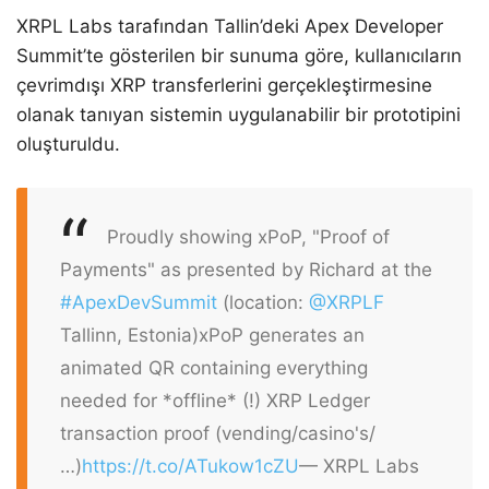
XRPL Labs tarafından Tallin’deki Apex Developer
Summit’te gösterilen bir sunuma göre, kullanıcıların
çevrimdışı XRP transferlerini gerçekleştirmesine
olanak tanıyan sistemin uygulanabilir bir prototipini
oluşturuldu.
Proudly showing xPoP, "Proof of
Payments" as presented by Richard at the
#ApexDevSummit
(location:
@XRPLF
Tallinn, Estonia)
xPoP generates an
animated QR containing everything
needed for *offline* (!) XRP Ledger
transaction proof (vending/casino's/
…)
https://t.co/ATukow1cZU
— XRPL Labs