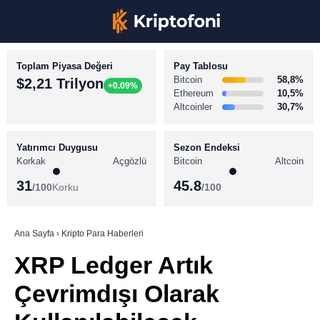
Toplam Piyasa Değeri
Pay Tablosu
Bitcoin
58,8%
$2,21 Trilyon
+0.09%
Ethereum
10,5%
Altcoinler
30,7%
KRİPTO PARA HABERLERİ
Facebook
BİTCOİN HABERLERİ
Yatırımcı Duygusu
Sezon Endeksi
Korkak
Açgözlü
Bitcoin
Altcoin
ALTCOİN HABERLERİ
31
45.8
/100
Korku
/100
AKADEMİ
Instagram
SÖZLÜK
Ana Sayfa
›
Kripto Para Haberleri
XRP Ledger Artık
Youtube
Çevrimdışı Olarak
TikTok