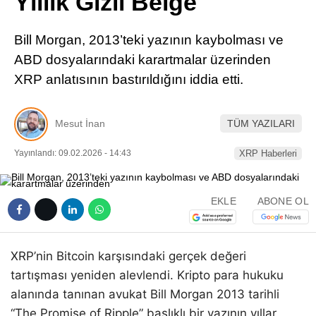
Yıllık Gizli Belge
Pinterest
Bill Morgan, 2013’teki yazının kaybolması ve
LinkedIn
ABD dosyalarındaki karartmalar üzerinden
XRP anlatısının bastırıldığını iddia etti.
Telegram
Mesut İnan
TÜM YAZILARI
Yayınlandı: 09.02.2026 - 14:43
XRP Haberleri
EKLE
ABONE OL
XRP’nin Bitcoin karşısındaki gerçek değeri
tartışması yeniden alevlendi. Kripto para hukuku
alanında tanınan avukat Bill Morgan 2013 tarihli
“The Promise of Ripple” başlıklı bir yazının yıllar