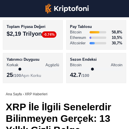
Toplam Piyasa Değeri
Pay Tablosu
Bitcoin
58,8%
$2,19 Trilyon
-0.74%
Ethereum
10,5%
Altcoinler
30,7%
KRİPTO PARA HABERLERİ
Facebook
BİTCOİN HABERLERİ
Yatırımcı Duygusu
Sezon Endeksi
Korkak
Açgözlü
Bitcoin
Altcoin
ALTCOİN HABERLERİ
25
42.7
/100
Aşırı Korku
/100
AKADEMİ
Instagram
SÖZLÜK
Ana Sayfa
›
XRP Haberleri
XRP İle İlgili Senelerdir
Youtube
Bilinmeyen Gerçek: 13
TikTok