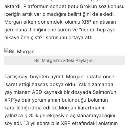
aktardı. Platformun sohbet botu Grok’un söz konusu
içeriğin artık var olmadığını belirttiğini de ekledi.
Morgan erken dönemdeki olumlu XRP anlatısının
geri plana itildiğini öne sürdü ve “neden hep aynı
hikaye öne çıktı?” sorusunu ortaya attı.
Bill Morgan’ın X’teki Paylaşımı
Tartışmayı büyüten ayrıntı Morgan’ın daha önce
işaret ettiği hassas dosya oldu. Yakın zamanda
yayımlanan ABD kaynaklı bir dosyada Salmon’un
XRP’ye dair yorumlarının bulunduğu bölümün
karartıldığı iddia edildi. Morgan karartmanın
yalnızca gizlilik gerekçesiyle açıklanamayacağını
söyledi. 13 yıl sonra bile XRP etrafındaki anlatının