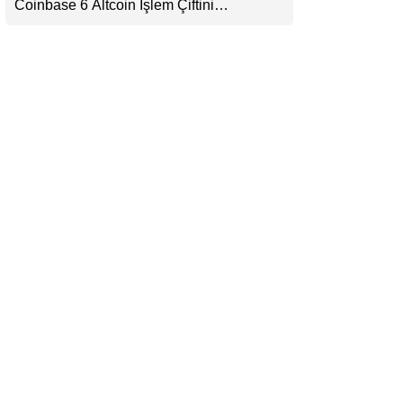
Coinbase 6 Altcoin İşlem Çiftini
LinkedIn
Durduracak
Telegram