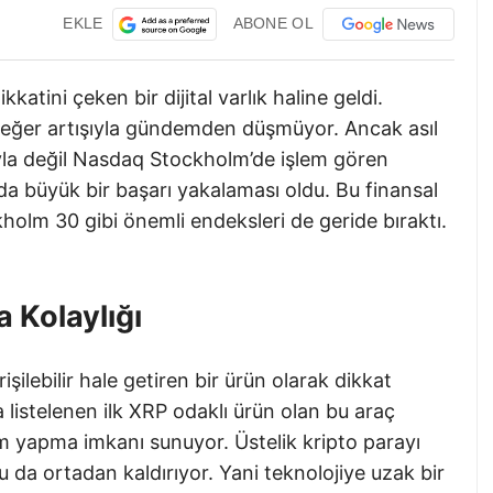
EKLE
ABONE OL
tini çeken bir dijital varlık haline geldi.
 değer artışıyla gündemden düşmüyor. Ancak asıl
şıyla değil Nasdaq Stockholm’de işlem gören
da büyük bir başarı yakalaması oldu. Bu finansal
holm 30 gibi önemli endeksleri de geride bıraktı.
a Kolaylığı
ilebilir hale getiren bir ürün olarak dikkat
istelenen ilk XRP odaklı ürün olan bu araç
ım yapma imkanı sunuyor. Üstelik kripto parayı
u da ortadan kaldırıyor. Yani teknolojiye uzak bir