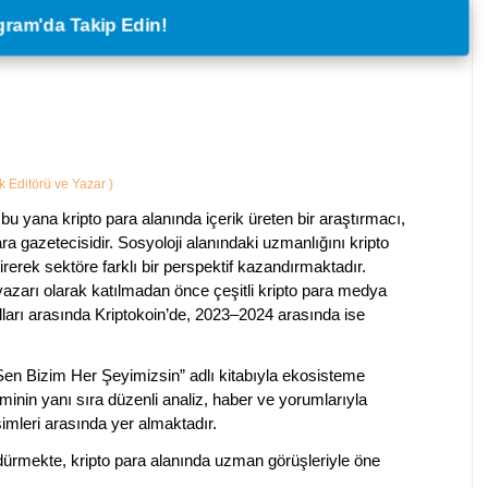
legram'da Takip Edin!
ik Editörü ve Yazar
)
bu yana kripto para alanında içerik üreten bir araştırmacı,
a gazetecisidir. Sosyoloji alanındaki uzmanlığını kripto
irerek sektöre farklı bir perspektif kazandırmaktadır.
 yazarı olarak katılmadan önce çeşitli kripto para medya
lları arasında Kriptokoin’de, 2023–2024 arasında ise
 Sen Bizim Her Şeyimizsin” adlı kitabıyla ekosisteme
iminin yanı sıra düzenli analiz, haber ve yorumlarıyla
isimleri arasında yer almaktadır.
sürdürmekte, kripto para alanında uzman görüşleriyle öne