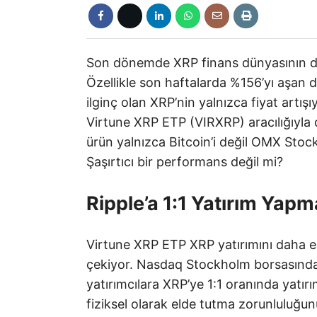
Son dönemde XRP finans dünyasının dikka
Özellikle son haftalarda %156’yı aşan
ilginç olan XRP’nin yalnızca fiyat artı
Virtune XRP ETP (VIRXRP) aracılığıyla 
ürün yalnızca Bitcoin’i değil OMX Stock
Şaşırtıcı bir performans değil mi?
Ripple’a 1:1 Yatırım Yapm
Virtune XRP ETP XRP yatırımını daha eriş
çekiyor. Nasdaq Stockholm borsasında l
yatırımcılara XRP’ye 1:1 oranında yatır
fiziksel olarak elde tutma zorunluluğun