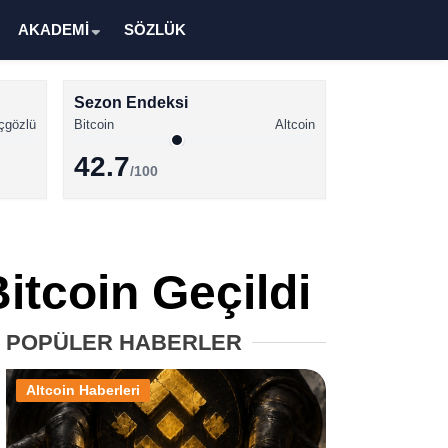
AKADEMİ
SÖZLÜK
Sezon Endeksi
çgözlü
Bitcoin
Altcoin
42.7
/100
Kripto Para Haberleri
Bitcoin Haberleri
itcoin Geçildi
Altcoin Haberleri
Ethereum Haberleri
POPÜLER HABERLER
Solana Haberleri
Altcoin Haberleri
XRP Haberleri
Memecoin Haberleri