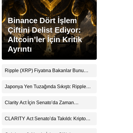
Stablecoin Haberleri
Binance Dört İşlem
Çiftini Delist Ediyor:
Altcoin’ler İçin Kritik
Facebook
Ayrıntı
Ripple (XRP) Fiyatına Bakanlar Bunu
Instagram
Kaçırıyor: Evernorth’tan Dikkat Çeken
Uyarı
Japonya Yen Tuzağında Sıkıştı: Ripple
Youtube
(XRP) Üçüncü Yol Olabilir mi?
Clarity Act İçin Senato’da Zaman
TikTok
Daralıyor
CLARITY Act Senato’da Takıldı: Kripto
Pinterest
Para Piyasası 2027’yi Fiyatlıyor