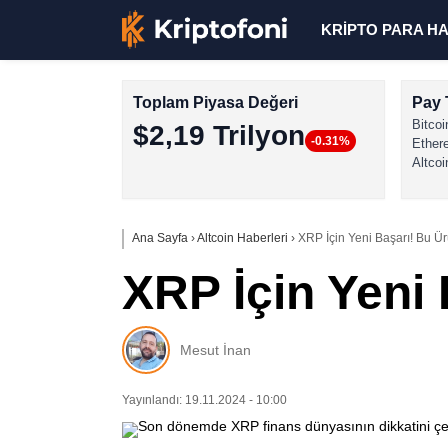
KRİPTO PARA H
Toplam Piyasa Değeri
Pay 
Bitcoi
$2,19 Trilyon
-0.31%
Ether
Altcoi
Ana Sayfa
›
Altcoin Haberleri
›
XRP İçin Yeni Başarı! Bu Ür
XRP İçin Yeni 
Mesut İnan
Yayınlandı: 19.11.2024 - 10:00