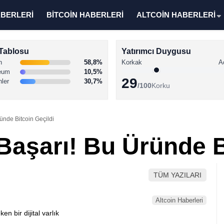
ABERLERİ
BİTCOİN HABERLERİ
ALTCOİN HABERLERİ
Tablosu
Yatırımcı Duygusu
n
58,8%
Korkak
A
eum
10,5%
29
nler
30,7%
/100
Korku
ünde Bitcoin Geçildi
Başarı! Bu Üründe B
TÜM YAZILARI
Altcoin Haberleri