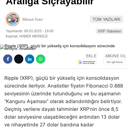
Aralığa Sıçrayabilir
Pinterest
Mesut İnan
TÜM YAZILARI
LinkedIn
Yayınlandı: 09.03.2025 - 19:00
XRP Haberleri
Kaynak: HABER MERKEZI
Telegram
EKLE
ABONE OL
Ripple (XRP), güçlü bir yükseliş için konsolidasyon
sürecinde ilerliyor. Analistler fiyatın Fibonacci 0.888
seviyesinin üzerinde tutunduğunu ve bu aşamanın
“Kanguru Aşaması” olarak adlandırıldığını belirtiyor.
Geçmiş verilere dayalı tahminler XRP’nin önce 8,5
dolar seviyesine ulaşabileceğini ardından 13 dolar
ve nihayetinde 27 dolar bandına kadar