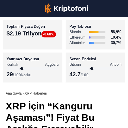
Toplam Piyasa Değeri
Pay Tablosu
Bitcoin
58,9%
$2,19 Trilyon
-0.68%
Ethereum
10,4%
Altcoinler
30,7%
KRİPTO PARA HABERLERİ
Facebook
BİTCOİN HABERLERİ
Yatırımcı Duygusu
Sezon Endeksi
Korkak
Açgözlü
Bitcoin
Altcoin
ALTCOİN HABERLERİ
29
42.7
/100
Korku
/100
AKADEMİ
Instagram
SÖZLÜK
Ana Sayfa
›
XRP Haberleri
XRP İçin “Kanguru
Youtube
Aşaması”! Fiyat Bu
TikTok