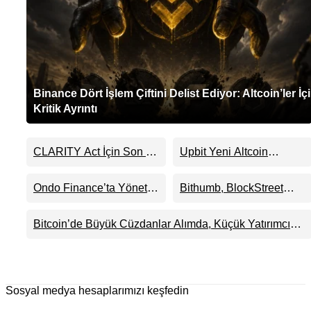
Binance Dört İşlem Çiftini Delist Ediyor: Altcoin’ler İç
Kritik Ayrıntı
CLARITY Act İçin Son 24
Upbit Yeni Altcoin
Saat: Senato Matematiği
Listelemesini Duyurdu:
Kripto Para Piyasasının
KRW, BTC ve USDT
Ondo Finance’ta Yönetim
Bithumb, BlockStreet
Beklentisini Bozabilir
Paritelerinde İşlem
Krizi Derinleşti:
(BSB) İçin KRW İşlem
Görecek
Milyarlarca Dolarlık
Çifti Desteği Duyurdu
Bitcoin’de Büyük Cüzdanlar Alımda, Küçük Yatırımcı
Tokenizasyon Devinin
Satışta: Piyasa 70 Bin Dolar Senaryosuna mı
Kontrolü Mahkemeye
Hazırlanıyor?
Taşındı
Sosyal medya hesaplarımızı keşfedin