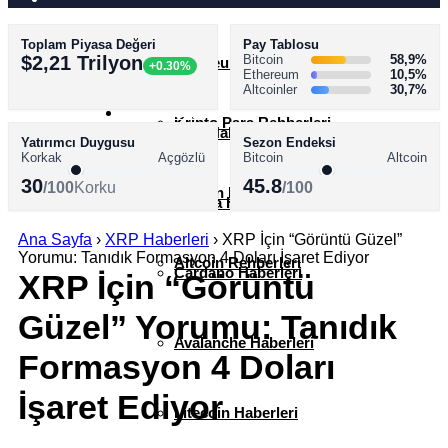
Toplam Piyasa Değeri
Pay Tablosu
AKADEMİ
$2,21 Trilyon
Bitcoin
58,9%
Ethereum Haberleri
+0.30%
Ethereum
10,5%
Altcoinler
30,7%
SÖZLÜK
Kripto Para Rehberleri
XRP Haberleri
Yatırımcı Duygusu
Sezon Endeksi
Korkak
Açgözlü
Bitcoin
Altcoin
30
45.8
/100
Korku
/100
Bitcoin Rehberleri
Solana Haberleri
Ana Sayfa
›
XRP Haberleri
›
XRP İçin “Görüntü Güzel”
Yorumu: Tanıdık Formasyon 4 Doları İşaret Ediyor
Altcoin Rehberleri
Cardano Haberleri
XRP İçin “Görüntü
Güzel” Yorumu: Tanıdık
Avalanche Haberleri
Formasyon 4 Doları
İşaret Ediyor
Litecoin Haberleri