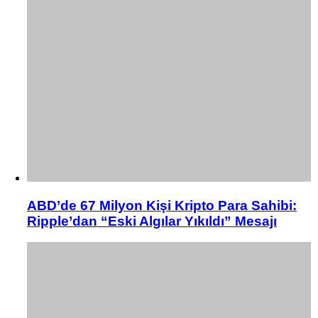
ABD’de 67 Milyon Kişi Kripto Para Sahibi:
Ripple’dan “Eski Algılar Yıkıldı” Mesajı