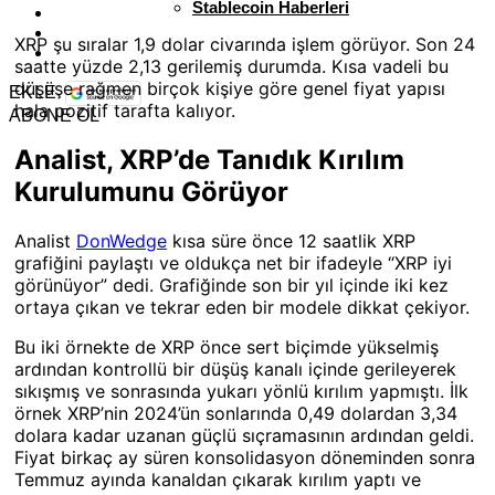
Stablecoin Haberleri
XRP şu sıralar 1,9 dolar civarında işlem görüyor. Son 24
saatte yüzde 2,13 gerilemiş durumda. Kısa vadeli bu
düşüşe rağmen birçok kişiye göre genel fiyat yapısı
EKLE
hala pozitif tarafta kalıyor.
ABONE OL
Analist, XRP’de Tanıdık Kırılım
Kurulumunu Görüyor
Analist
DonWedge
kısa süre önce 12 saatlik XRP
grafiğini paylaştı ve oldukça net bir ifadeyle “XRP iyi
görünüyor” dedi. Grafiğinde son bir yıl içinde iki kez
ortaya çıkan ve tekrar eden bir modele dikkat çekiyor.
Bu iki örnekte de XRP önce sert biçimde yükselmiş
ardından kontrollü bir düşüş kanalı içinde gerileyerek
sıkışmış ve sonrasında yukarı yönlü kırılım yapmıştı. İlk
örnek XRP’nin 2024’ün sonlarında 0,49 dolardan 3,34
dolara kadar uzanan güçlü sıçramasının ardından geldi.
Fiyat birkaç ay süren konsolidasyon döneminden sonra
Temmuz ayında kanaldan çıkarak kırılım yaptı ve