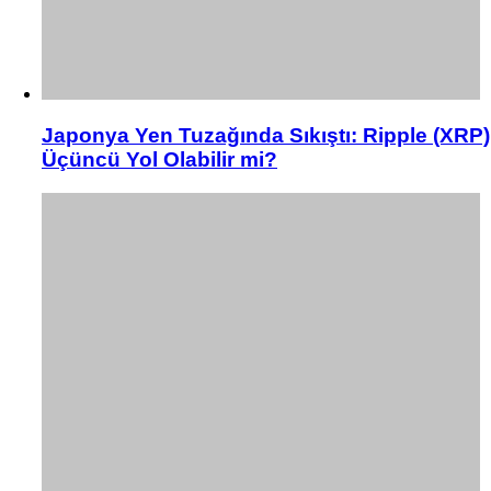
Japonya Yen Tuzağında Sıkıştı: Ripple (XRP)
Üçüncü Yol Olabilir mi?