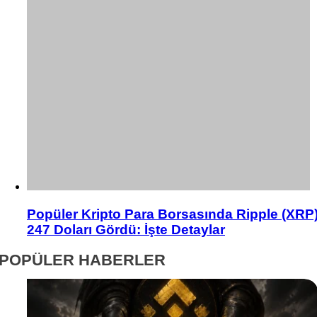
Popüler Kripto Para Borsasında Ripple (XRP
247 Doları Gördü: İşte Detaylar
POPÜLER HABERLER