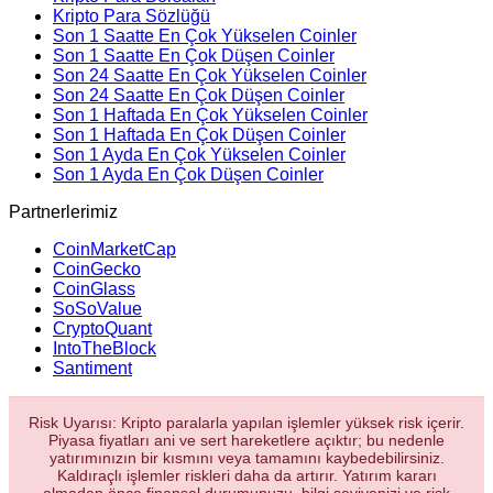
Kripto Para Sözlüğü
Son 1 Saatte En Çok Yükselen Coinler
Son 1 Saatte En Çok Düşen Coinler
Son 24 Saatte En Çok Yükselen Coinler
Son 24 Saatte En Çok Düşen Coinler
Son 1 Haftada En Çok Yükselen Coinler
Son 1 Haftada En Çok Düşen Coinler
Son 1 Ayda En Çok Yükselen Coinler
Son 1 Ayda En Çok Düşen Coinler
Partnerlerimiz
CoinMarketCap
CoinGecko
CoinGlass
SoSoValue
CryptoQuant
IntoTheBlock
Santiment
Risk Uyarısı: Kripto paralarla yapılan işlemler yüksek risk içerir.
Piyasa fiyatları ani ve sert hareketlere açıktır; bu nedenle
yatırımınızın bir kısmını veya tamamını kaybedebilirsiniz.
Kaldıraçlı işlemler riskleri daha da artırır. Yatırım kararı
almadan önce finansal durumunuzu, bilgi seviyenizi ve risk