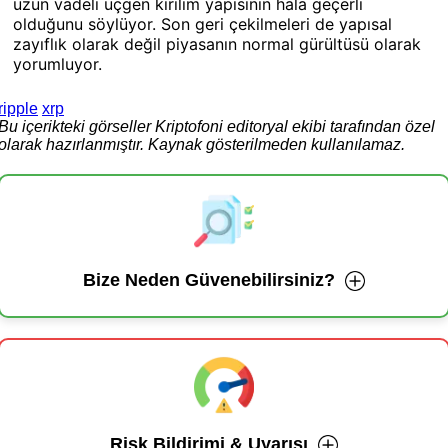
uzun vadeli üçgen kırılım yapısının hala geçerli
olduğunu söylüyor. Son geri çekilmeleri de yapısal
zayıflık olarak değil piyasanın normal gürültüsü olarak
yorumluyor.
ripple
xrp
Bu içerikteki görseller Kriptofoni editoryal ekibi tarafından özel
olarak hazırlanmıştır. Kaynak gösterilmeden kullanılamaz.
Bize Neden Güvenebilirsiniz?
Risk Bildirimi & Uyarısı