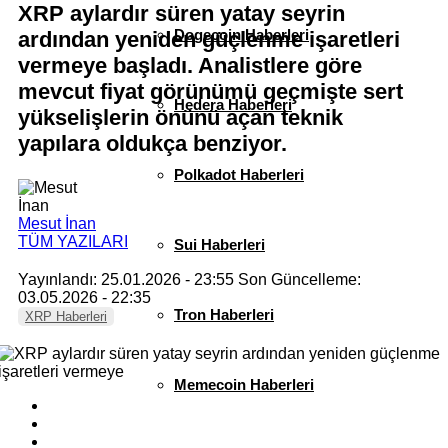
XRP aylardır süren yatay seyrin
Dogecoin Haberleri
ardından yeniden güçlenme işaretleri
vermeye başladı. Analistlere göre
mevcut fiyat görünümü geçmişte sert
Hedera Haberleri
yükselişlerin önünü açan teknik
yapılara oldukça benziyor.
Polkadot Haberleri
Mesut İnan
TÜM YAZILARI
Sui Haberleri
Yayınlandı: 25.01.2026 - 23:55
Son Güncelleme:
03.05.2026 - 22:35
Tron Haberleri
XRP Haberleri
Memecoin Haberleri