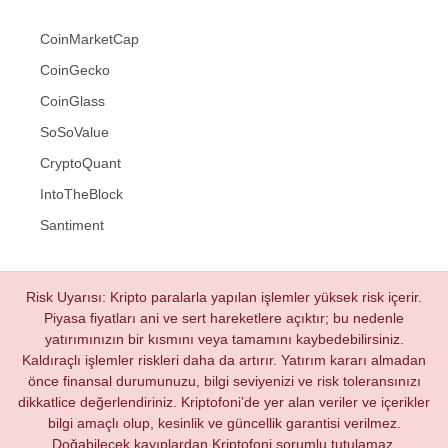
CoinMarketCap
CoinGecko
CoinGlass
SoSoValue
CryptoQuant
IntoTheBlock
Santiment
Risk Uyarısı: Kripto paralarla yapılan işlemler yüksek risk içerir.
Piyasa fiyatları ani ve sert hareketlere açıktır; bu nedenle
yatırımınızın bir kısmını veya tamamını kaybedebilirsiniz.
Kaldıraçlı işlemler riskleri daha da artırır. Yatırım kararı almadan
önce finansal durumunuzu, bilgi seviyenizi ve risk toleransınızı
dikkatlice değerlendiriniz. Kriptofoni’de yer alan veriler ve içerikler
bilgi amaçlı olup, kesinlik ve güncellik garantisi verilmez.
Doğabilecek kayıplardan Kriptofoni sorumlu tutulamaz.