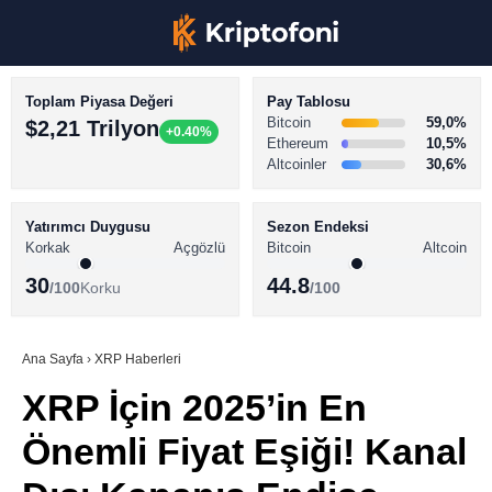
Toplam Piyasa Değeri
Pay Tablosu
Bitcoin
59,0%
$2,21 Trilyon
+0.40%
Ethereum
10,5%
Altcoinler
30,6%
KRİPTO PARA HABERLERİ
Facebook
BİTCOİN HABERLERİ
Yatırımcı Duygusu
Sezon Endeksi
Korkak
Açgözlü
Bitcoin
Altcoin
ALTCOİN HABERLERİ
30
44.8
/100
Korku
/100
AKADEMİ
Instagram
SÖZLÜK
Ana Sayfa
›
XRP Haberleri
XRP İçin 2025’in En
Youtube
Önemli Fiyat Eşiği! Kanal
TikTok