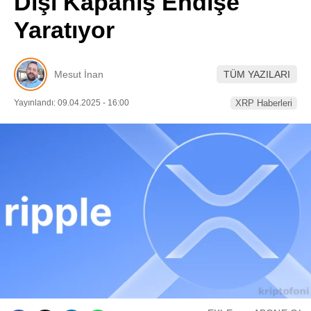
Dışı Kapanış Endişe
Pinterest
Yaratıyor
LinkedIn
Mesut İnan
TÜM YAZILARI
Telegram
Yayınlandı: 09.04.2025 - 16:00
XRP Haberleri