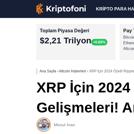
KRİPTO PARA H
Toplam Piyasa Değeri
Pay 
Bitcoi
$2,21 Trilyon
+0.66%
Ether
Altcoi
Ana Sayfa
›
Altcoin Haberleri
›
XRP İçin 2024 Özeti! Ripple’
XRP İçin 2024 
Gelişmeleri! A
Mesut İnan