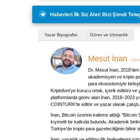
Haberleri İlk Siz Alın! Bizi Şimdi Te
Yazar Biyografisi
Görev ve Uzmanlık
Mesut İnan
(
İçer
Dr. Mesut İnan, 2018’den 
akademisyen ve kripto par
para ekosistemiyle birleşt
Kriptofoni’ye kurucu ortak, içerik editörü ve
platformlarda görev alan İnan, 2018–2023 yı
COINTURK’te editör ve yazar olarak çalıştı.
İnan, Bitcoin üzerine kaleme aldığı “Bitcoin
kıymetli bir katkıda bulundu. Akademik birik
Türkiye’de kripto para gazeteciliğinin bilinir 
İnan, yazarlık ve eğitimcilik faaliyetlerini 