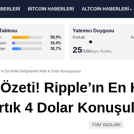
ABERLERİ
BİTCOİN HABERLERİ
ALTCOİN HABERLERİ
Tablosu
Yatırımcı Duygusu
n
58,9%
Korkak
A
eum
10,4%
25
nler
30,7%
/100
Aşırı Korku
ın En Kritik Gelişmeleri! Artık 4 Dolar Konuşuluyor
Özeti! Ripple’ın En K
rtık 4 Dolar Konuşu
TÜM YAZILARI