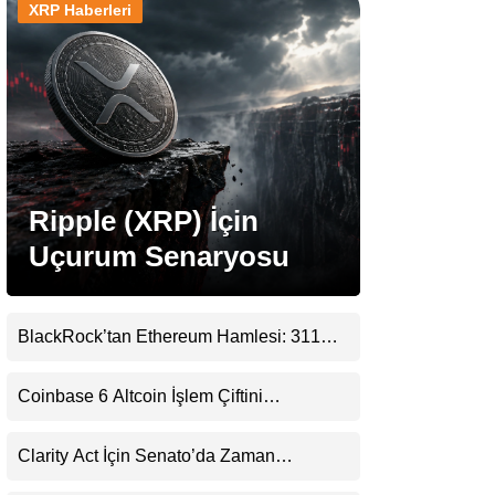
XRP Haberleri
Stablecoin Haberleri
Facebook
Ripple (XRP) İçin
Uçurum Senaryosu
Instagram
Youtube
BlackRock’tan Ethereum Hamlesi: 311
Milyar Dolarlık Nakit Serisi Zincire Taşındı
TikTok
Coinbase 6 Altcoin İşlem Çiftini
Durduracak
Pinterest
Clarity Act İçin Senato’da Zaman
Daralıyor