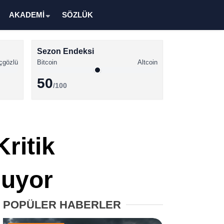
AKADEMİ
SÖZLÜK
Sezon Endeksi
çgözlü
Bitcoin
Altcoin
50
/100
Kripto Para Haberleri
Bitcoin Haberleri
ritik
Altcoin Haberleri
Ethereum Haberleri
luyor
Solana Haberleri
POPÜLER HABERLER
XRP Haberleri
Memecoin Haberleri