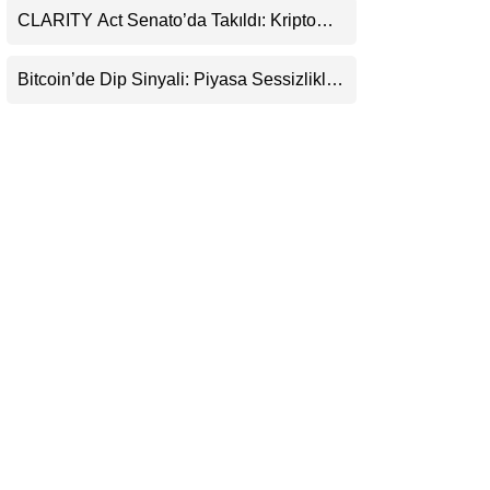
CLARITY Act Senato’da Takıldı: Kripto
LinkedIn
Para Piyasası 2027’yi Fiyatlıyor
Bitcoin’de Dip Sinyali: Piyasa Sessizlikle
Telegram
Sıkışıyor