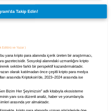
legram'da Takip Edin!
ik Editörü ve Yazar
)
bu yana kripto para alanında içerik üreten bir araştırmacı,
a gazetecisidir. Sosyoloji alanındaki uzmanlığını kripto
irerek sektöre farklı bir perspektif kazandırmaktadır.
 yazarı olarak katılmadan önce çeşitli kripto para medya
lları arasında Kriptokoin’de, 2023–2024 arasında ise
 Sen Bizim Her Şeyimizsin” adlı kitabıyla ekosisteme
iminin yanı sıra düzenli analiz, haber ve yorumlarıyla
isimleri arasında yer almaktadır.
sürdürmekte, kripto para alanında uzman görüşleriyle öne