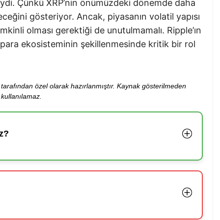
nemliydi. Çünkü XRP’nin önümüzdeki dönemde daha
leceğini gösteriyor. Ancak, piyasanın volatil yapısı
emkinli olması gerektiği de unutulmamalı. Ripple’ın
 para ekosisteminin şekillenmesinde kritik bir rol
ibi tarafından özel olarak hazırlanmıştır. Kaynak gösterilmeden
kullanılamaz.
z?