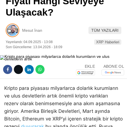
Fiyatı Hangi Seviyeye
Pinterest
Ulaşacak?
LinkedIn
Mesut İnan
TÜM YAZILARI
Telegram
Yayınlandı: 04.09.2025 - 13:08
XRP Haberleri
Son Güncelleme: 13.04.2026 - 18:09
EKLE
ABONE OL
Kripto para piyasası milyarlarca dolarlık kurumların
ve ulus devletlerin artık önemli kripto varlıkları
rezerv olarak benimsemesiyle ana akım aşamasına
giriyor. Amerika Birleşik Devletleri, Mart ayında
Bitcoin, Ethereum ve XRP’yi içeren stratejik bir kripto
rezervi
duyurarak
bu alanda öncülük etti. Rusya,