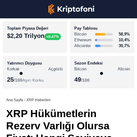
Toplam Piyasa Değeri
Pay Tablosu
Bitcoin
58,9%
$2,20 Trilyon
+0.47%
Ethereum
10,4%
Altcoinler
30,7%
KRİPTO PARA HABERLERİ
Facebook
BİTCOİN HABERLERİ
Yatırımcı Duygusu
Sezon Endeksi
Korkak
Açgözlü
Bitcoin
Altcoin
ALTCOİN HABERLERİ
25
49
/100
Aşırı Korku
/100
AKADEMİ
Instagram
SÖZLÜK
Ana Sayfa
›
XRP Haberleri
XRP Hükümetlerin
Youtube
Rezerv Varlığı Olursa
TikTok