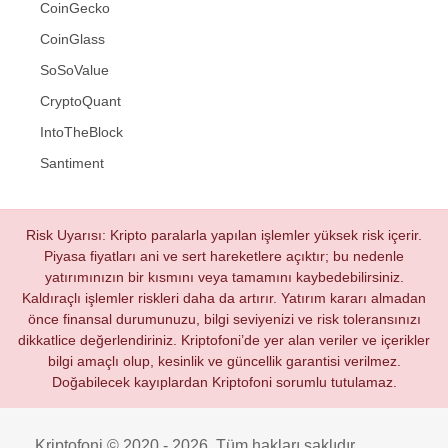
CoinGecko
CoinGlass
SoSoValue
CryptoQuant
IntoTheBlock
Santiment
Risk Uyarısı: Kripto paralarla yapılan işlemler yüksek risk içerir.
Piyasa fiyatları ani ve sert hareketlere açıktır; bu nedenle
yatırımınızın bir kısmını veya tamamını kaybedebilirsiniz.
Kaldıraçlı işlemler riskleri daha da artırır. Yatırım kararı almadan
önce finansal durumunuzu, bilgi seviyenizi ve risk toleransınızı
dikkatlice değerlendiriniz. Kriptofoni’de yer alan veriler ve içerikler
bilgi amaçlı olup, kesinlik ve güncellik garantisi verilmez.
Doğabilecek kayıplardan Kriptofoni sorumlu tutulamaz.
Kriptofoni © 2020 - 2026. Tüm hakları saklıdır.