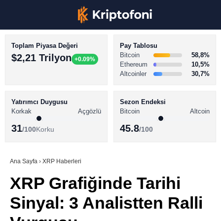
Toplam Piyasa Değeri
Pay Tablosu
Bitcoin
58,8%
$2,21 Trilyon
+0.09%
Ethereum
10,5%
Altcoinler
30,7%
KRİPTO PARA HABERLERİ
Facebook
BİTCOİN HABERLERİ
Yatırımcı Duygusu
Sezon Endeksi
Korkak
Açgözlü
Bitcoin
Altcoin
ALTCOİN HABERLERİ
31
45.8
/100
Korku
/100
AKADEMİ
Instagram
SÖZLÜK
Ana Sayfa
›
XRP Haberleri
XRP Grafiğinde Tarihi
Youtube
Sinyal: 3 Analistten Ralli
TikTok