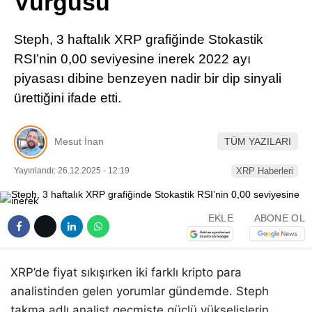
Vurgusu
Pinterest
Steph, 3 haftalık XRP grafiğinde Stokastik
LinkedIn
RSI’nin 0,00 seviyesine inerek 2022 ayı
piyasası dibine benzeyen nadir bir dip sinyali
Telegram
ürettiğini ifade etti.
Mesut İnan
TÜM YAZILARI
Yayınlandı: 26.12.2025 - 12:19
XRP Haberleri
EKLE
ABONE OL
XRP’de fiyat sıkışırken iki farklı kripto para
analistinden gelen yorumlar gündemde. Steph
takma adlı analist geçmişte güçlü yükselişlerin