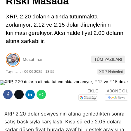
Riski Masada
Pinterest
XRP, 2.20 doların altında tutunmakta
LinkedIn
zorlanıyor; 2.12 ve 2.15 dolar dirençlerinin
kırılması gerekiyor. Aksi halde fiyat 2.00 doların
Telegram
altına sarkabilir.
Mesut İnan
TÜM YAZILARI
Yayınlandı: 06.06.2025 - 13:55
XRP Haberleri
EKLE
ABONE OL
XRP 2.20 dolar seviyesinin altına geriledikten sonra
satış baskısıyla karşılaştı. Kısa sürede 2.05 dolara
kadar düşen fiyat burada zayıf bir destek arayışına