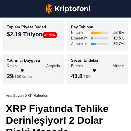
Toplam Piyasa Değeri
Pay Tablosu
Bitcoin
58,8%
$2,19 Trilyon
-0.70%
Ethereum
10,5%
Altcoinler
30,7%
KRİPTO PARA HABERLERİ
Facebook
BİTCOİN HABERLERİ
Yatırımcı Duygusu
Sezon Endeksi
Korkak
Açgözlü
Bitcoin
Altcoin
ALTCOİN HABERLERİ
29
43.8
/100
Korku
/100
AKADEMİ
Instagram
SÖZLÜK
Ana Sayfa
›
XRP Haberleri
XRP Fiyatında Tehlike
Youtube
Derinleşiyor! 2 Dolar
TikTok