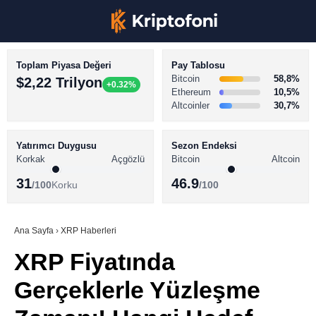
Toplam Piyasa Değeri
Pay Tablosu
Bitcoin
58,8%
$2,22 Trilyon
+0.32%
Ethereum
10,5%
Altcoinler
30,7%
KRİPTO PARA HABERLERİ
Facebook
BİTCOİN HABERLERİ
Yatırımcı Duygusu
Sezon Endeksi
Korkak
Açgözlü
Bitcoin
Altcoin
ALTCOİN HABERLERİ
31
46.9
/100
Korku
/100
AKADEMİ
Instagram
SÖZLÜK
Ana Sayfa
›
XRP Haberleri
XRP Fiyatında
Youtube
Gerçeklerle Yüzleşme
TikTok