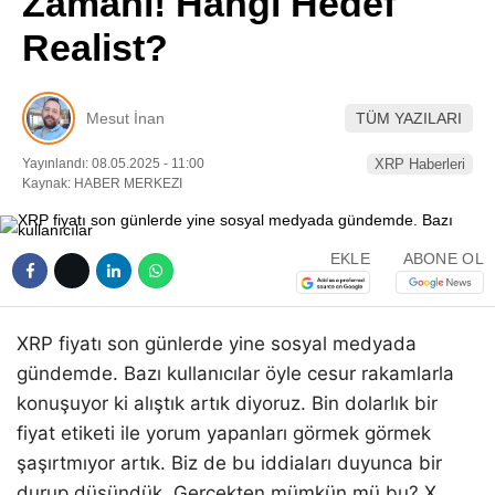
Zamanı! Hangi Hedef
Pinterest
Realist?
LinkedIn
Mesut İnan
TÜM YAZILARI
Telegram
Yayınlandı: 08.05.2025 - 11:00
XRP Haberleri
Kaynak: HABER MERKEZI
EKLE
ABONE OL
XRP fiyatı son günlerde yine sosyal medyada
gündemde. Bazı kullanıcılar öyle cesur rakamlarla
konuşuyor ki alıştık artık diyoruz. Bin dolarlık bir
fiyat etiketi ile yorum yapanları görmek görmek
şaşırtmıyor artık. Biz de bu iddiaları duyunca bir
durup düşündük. Gerçekten mümkün mü bu? X