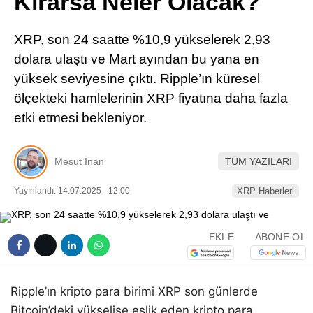
Kırarsa Neler Olacak?
Pinterest
XRP, son 24 saatte %10,9 yükselerek 2,93
LinkedIn
dolara ulaştı ve Mart ayından bu yana en
yüksek seviyesine çıktı. Ripple’ın küresel
Telegram
ölçekteki hamlelerinin XRP fiyatına daha fazla
etki etmesi bekleniyor.
Mesut İnan
TÜM YAZILARI
Yayınlandı: 14.07.2025 - 12:00
XRP Haberleri
EKLE
ABONE OL
Ripple’ın kripto para birimi XRP son günlerde
Bitcoin’deki yükselişe eşlik eden kripto para