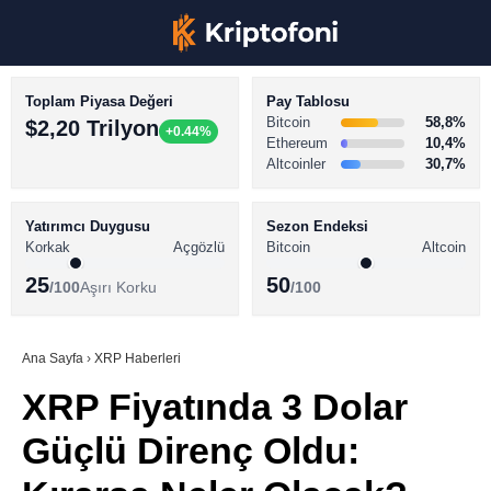
Toplam Piyasa Değeri
Pay Tablosu
Bitcoin
58,8%
$2,20 Trilyon
+0.44%
Ethereum
10,4%
Altcoinler
30,7%
KRİPTO PARA HABERLERİ
Facebook
BİTCOİN HABERLERİ
Yatırımcı Duygusu
Sezon Endeksi
Korkak
Açgözlü
Bitcoin
Altcoin
ALTCOİN HABERLERİ
25
50
/100
Aşırı Korku
/100
AKADEMİ
Instagram
SÖZLÜK
Ana Sayfa
›
XRP Haberleri
XRP Fiyatında 3 Dolar
Youtube
Güçlü Direnç Oldu:
TikTok