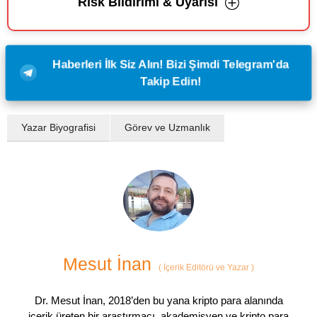
Risk Bildirimi & Uyarısı
Haberleri İlk Siz Alın! Bizi Şimdi Telegram'da
Takip Edin!
Yazar Biyografisi
Görev ve Uzmanlık
Mesut İnan
(
İçerik Editörü ve Yazar
)
Dr. Mesut İnan, 2018’den bu yana kripto para alanında
içerik üreten bir araştırmacı, akademisyen ve kripto para