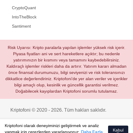
CryptoQuant
IntoTheBlock
Santiment
Risk Uyarısı: Kripto paralarla yapılan işlemler yüksek risk içerir.
Piyasa fiyatları ani ve sert hareketlere açıktır; bu nedenle
yatırımınızın bir kısmını veya tamamını kaybedebilirsiniz.
Kaldıraçlı işlemler riskleri daha da artırır. Yatırım kararı almadan
önce finansal durumunuzu, bilgi seviyenizi ve risk toleransınızı
dikkatlice değerlendiriniz. Kriptofoni’de yer alan veriler ve içerikler
bilgi amaçlı olup, kesinlik ve güncellik garantisi verilmez.
Doğabilecek kayıplardan Kriptofoni sorumlu tutulamaz.
Kriptofoni © 2020 - 2026. Tüm hakları saklıdır.
Kriptofoni olarak deneyiminizi geliştirmek ve analiz
Kabul
yapmak için çerezlerden yararlanıyoruz.
Daha Fazla