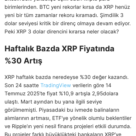
birimlerinden. BTC yeni rekorlar kırsa da XRP henüz
yeni bir tüm zamanlar rekoru kıramadı. Şimdilik 3
dolar seviyesi kritik bir direnç olmaya devam ediyor.
Peki XRP 3 dolar direncini kırarsa neler olacak?
Haftalık Bazda XRP Fiyatında
%30 Artış
XRP haftalık bazda neredeyse %30 değer kazandı.
Son 24 saatte
TradingView
verilerin göre 14
Temmuz 2025’te fiyat %10,9 artışla 2,95dolara
ulaştı. Mart ayından bu yana ilgili seviye
görülmemişti. Piyasadaki bu ivmede balinaların
alımlarının artması, ETF’ye yönelik olumlu beklentiler
ve Ripple’ın yeni nesil finans projeleri etkili durumda.
Bu projeler farklı büyüklükteki bankaların XRP’ye