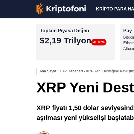
KRİPTO PARA H
Toplam Piyasa Değeri
Pay 
Bitcoi
$2,19 Trilyon
-0.36%
Ether
Altcoi
Ana Sayfa
›
XRP Haberleri
›
XRP Yeni Desteğine Kavuştu:
XRP Yeni Dest
XRP fiyatı 1,50 dolar seviyesind
aşılması yeni yükselişi başlatabi