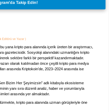
legram'da Takip Edin!
ik Editörü ve Yazar
)
bu yana kripto para alanında içerik üreten bir araştırmacı,
a gazetecisidir. Sosyoloji alanındaki uzmanlığını kripto
irerek sektöre farklı bir perspektif kazandırmaktadır.
 yazarı olarak katılmadan önce çeşitli kripto para medya
lları arasında Kriptokoin’de, 2023–2024 arasında ise
 Sen Bizim Her Şeyimizsin” adlı kitabıyla ekosisteme
iminin yanı sıra düzenli analiz, haber ve yorumlarıyla
isimleri arasında yer almaktadır.
sürdürmekte, kripto para alanında uzman görüşleriyle öne