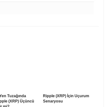
Yen Tuzağında
Ripple (XRP) İçin Uçurum
Ripple (XRP) Üçüncü
Senaryosu
ir mi?