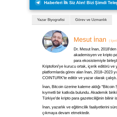
Haberleri İlk Siz Alın! Bizi Şimdi Te
Yazar Biyografisi
Görev ve Uzmanlık
Mesut İnan
(
İçer
Dr. Mesut İnan, 2018’den 
akademisyen ve kripto par
para ekosistemiyle birleşt
Kriptofoni’ye kurucu ortak, içerik editörü ve
platformlarda görev alan İnan, 2018–2023 yı
COINTURK’te editör ve yazar olarak çalıştı.
İnan, Bitcoin üzerine kaleme aldığı “Bitcoin
kıymetli bir katkıda bulundu. Akademik birik
Türkiye’de kripto para gazeteciliğinin bilinir 
İnan, yazarlık ve eğitimcilik faaliyetlerini 
çıkmaya devam etmektedir.