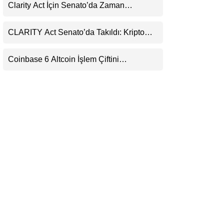
Clarity Act İçin Senato’da Zaman
LinkedIn
Daralıyor
CLARITY Act Senato’da Takıldı: Kripto
Telegram
Para Piyasası 2027’yi Fiyatlıyor
Coinbase 6 Altcoin İşlem Çiftini
Durduracak