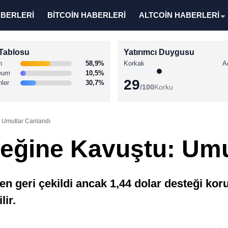
ABERLERİ
BİTCOİN HABERLERİ
ALTCOİN HABERLERİ
Tablosu
Yatırımcı Duygusu
n
58,9%
Korkak
A
eum
10,5%
29
nler
30,7%
/100
Korku
 Umutlar Canlandı
eğine Kavuştu: Umu
en geri çekildi ancak 1,44 dolar desteği kor
lir.