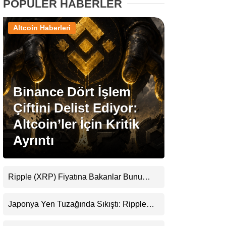
POPÜLER HABERLER
Stablecoin Haberleri
Altcoin Haberleri
Facebook
Binance Dört İşlem
Çiftini Delist Ediyor:
Altcoin’ler İçin Kritik
Instagram
Ayrıntı
Youtube
Ripple (XRP) Fiyatına Bakanlar Bunu
TikTok
Kaçırıyor: Evernorth’tan Dikkat Çeken
Uyarı
Japonya Yen Tuzağında Sıkıştı: Ripple
Pinterest
(XRP) Üçüncü Yol Olabilir mi?