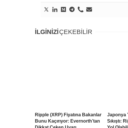
İLGİNİZİ
ÇEKEBİLİR
Ripple (XRP) Fiyatına Bakanlar
Japonya 
Bunu Kaçırıyor: Evernorth’tan
Sıkıştı: 
Dikkat Çeken Uyarı
Yol Olabil