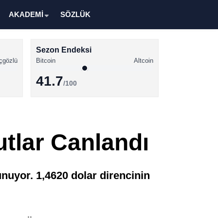
AKADEMİ
SÖZLÜK
Sezon Endeksi
çgözlü
Bitcoin
Altcoin
41.7
/100
Kripto Para Haberleri
Bitcoin Haberleri
tlar Canlandı
Altcoin Haberleri
Ethereum Haberleri
unuyor. 1,4620 dolar direncinin
Solana Haberleri
XRP Haberleri
Memecoin Haberleri