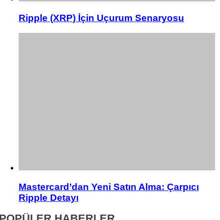
Ripple (XRP) İçin Uçurum Senaryosu
Mastercard’dan Yeni Satın Alma: Çarpıcı
Ripple Detayı
POPÜLER HABERLER