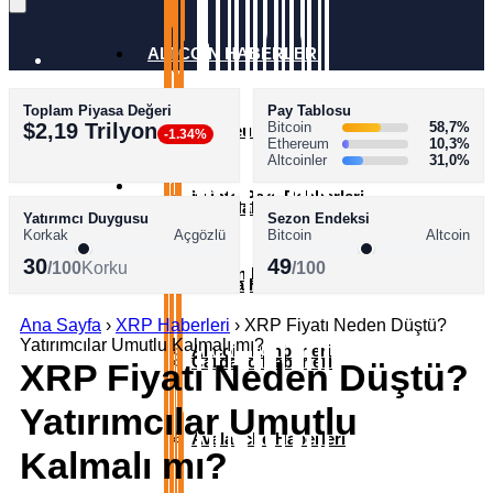
ALTCOİN HABERLERİ
Toplam Piyasa Değeri
Pay Tablosu
AKADEMİ
$2,19 Trilyon
Bitcoin
58,7%
Ethereum Haberleri
-1.34%
Ethereum
10,3%
Altcoinler
31,0%
SÖZLÜK
Kripto Para Rehberleri
XRP Haberleri
Yatırımcı Duygusu
Sezon Endeksi
Korkak
Açgözlü
Bitcoin
Altcoin
30
49
/100
Korku
/100
Bitcoin Rehberleri
Solana Haberleri
Ana Sayfa
›
XRP Haberleri
›
XRP Fiyatı Neden Düştü?
Yatırımcılar Umutlu Kalmalı mı?
Altcoin Rehberleri
Cardano Haberleri
XRP Fiyatı Neden Düştü?
Yatırımcılar Umutlu
Avalanche Haberleri
Kalmalı mı?