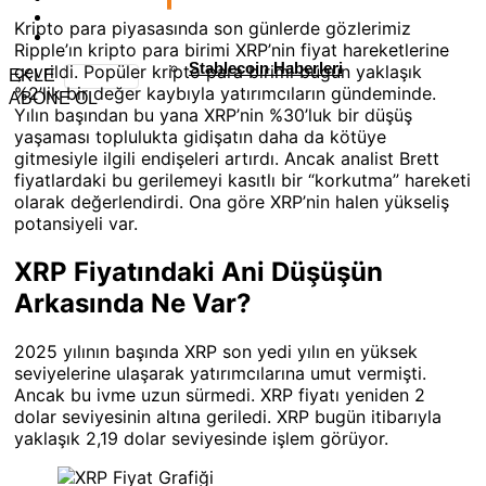
Kripto para piyasasında son günlerde gözlerimiz
Ripple’ın kripto para birimi XRP’nin fiyat hareketlerine
Stablecoin Haberleri
çevrildi. Popüler kripto para birimi bugün yaklaşık
EKLE
%2’lik bir değer kaybıyla yatırımcıların gündeminde.
ABONE OL
Yılın başından bu yana XRP’nin %30’luk bir düşüş
yaşaması toplulukta gidişatın daha da kötüye
gitmesiyle ilgili endişeleri artırdı. Ancak analist Brett
fiyatlardaki bu gerilemeyi kasıtlı bir “korkutma” hareketi
olarak değerlendirdi. Ona göre XRP’nin halen yükseliş
potansiyeli var.
XRP Fiyatındaki Ani Düşüşün
Arkasında Ne Var?
2025 yılının başında XRP son yedi yılın en yüksek
seviyelerine ulaşarak yatırımcılarına umut vermişti.
Ancak bu ivme uzun sürmedi. XRP fiyatı yeniden 2
dolar seviyesinin altına geriledi. XRP bugün itibarıyla
yaklaşık 2,19 dolar seviyesinde işlem görüyor.