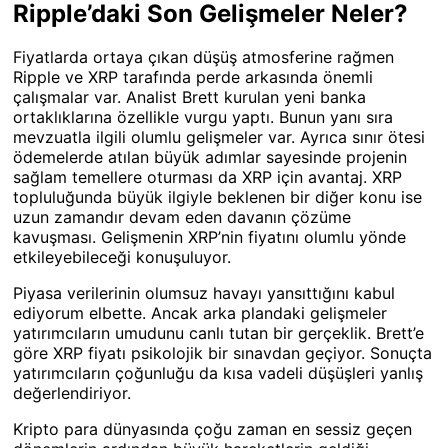
Ripple’daki Son Gelişmeler Neler?
Fiyatlarda ortaya çıkan düşüş atmosferine rağmen
Ripple ve XRP tarafında perde arkasında önemli
çalışmalar var. Analist Brett kurulan yeni banka
ortaklıklarına özellikle vurgu yaptı. Bunun yanı sıra
mevzuatla ilgili olumlu gelişmeler var. Ayrıca sınır ötesi
ödemelerde atılan büyük adımlar sayesinde projenin
sağlam temellere oturması da XRP için avantaj. XRP
topluluğunda büyük ilgiyle beklenen bir diğer konu ise
uzun zamandır devam eden davanın çözüme
kavuşması. Gelişmenin XRP’nin fiyatını olumlu yönde
etkileyebileceği konuşuluyor.
Piyasa verilerinin olumsuz havayı yansıttığını kabul
ediyorum elbette. Ancak arka plandaki gelişmeler
yatırımcıların umudunu canlı tutan bir gerçeklik. Brett’e
göre XRP fiyatı psikolojik bir sınavdan geçiyor. Sonuçta
yatırımcıların çoğunluğu da kısa vadeli düşüşleri yanlış
değerlendiriyor.
Kripto para dünyasında çoğu zaman en sessiz geçen