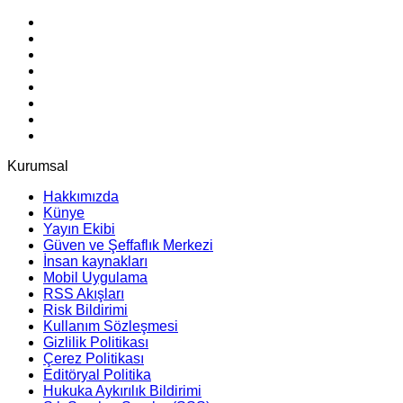
Kurumsal
Hakkımızda
Künye
Yayın Ekibi
Güven ve Şeffaflık Merkezi
İnsan kaynakları
Mobil Uygulama
RSS Akışları
Risk Bildirimi
Kullanım Sözleşmesi
Gizlilik Politikası
Çerez Politikası
Editöryal Politika
Hukuka Aykırılık Bildirimi