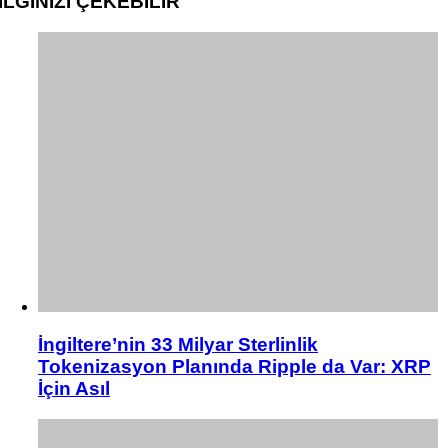
İLGİNİZİ
ÇEKEBİLİR
İngiltere’nin 33 Milyar Sterlinlik
Tokenizasyon Planında Ripple da Var: XRP
İçin Asıl