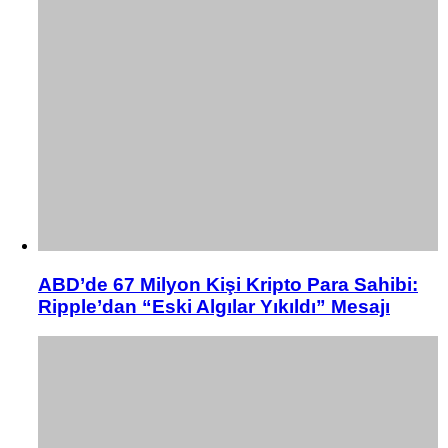
ABD’de 67 Milyon Kişi Kripto Para Sahibi:
Ripple’dan “Eski Algılar Yıkıldı” Mesajı