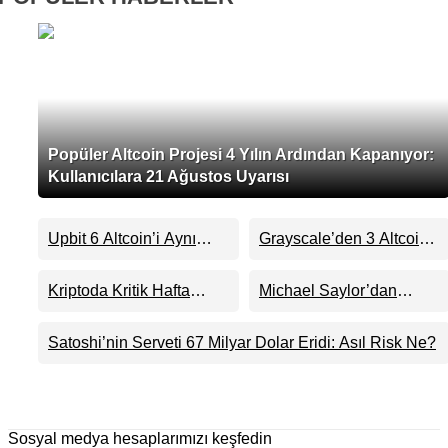
Popüler Altcoin Projesi 4 Yılın Ardından Kapanıyor:
Kullanıcılara 21 Ağustos Uyarısı
Upbit 6 Altcoin’i Aynı
Grayscale’den 3 Altcoin
Anda Listeliyor
ETF’sinde Sürpriz Karar:
ADA, HBAR ve DOT İçin
Kriptoda Kritik Hafta
Michael Saylor’dan
Ne Anlama Geliyor?
Başlıyor: İşte Gün Gün
Bitcoin Sinyali: Strategy
Yaşanacaklar
Yeniden Alıma mı
Satoshi’nin Serveti 67 Milyar Dolar Eridi: Asıl Risk Ne?
Hazırlanıyor?
Sosyal medya hesaplarımızı keşfedin