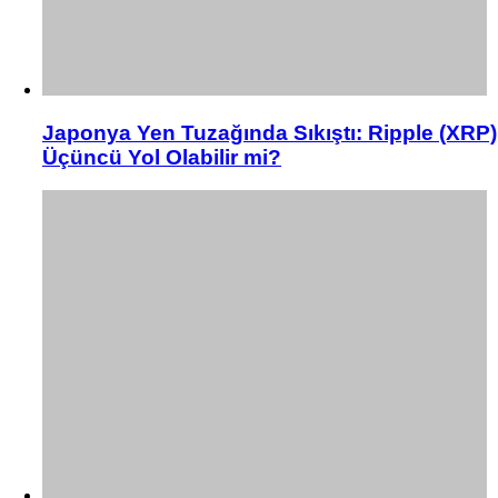
Japonya Yen Tuzağında Sıkıştı: Ripple (XRP)
Üçüncü Yol Olabilir mi?