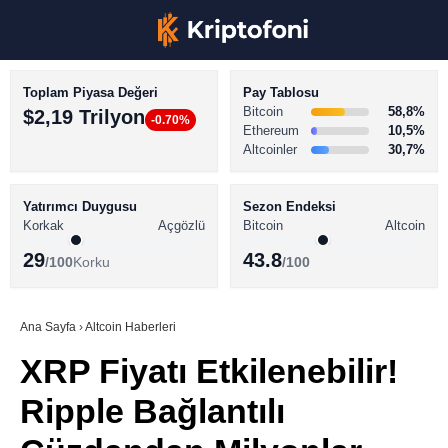
Toplam Piyasa Değeri
Pay Tablosu
Bitcoin
58,8%
$2,19 Trilyon
-0.70%
Ethereum
10,5%
Altcoinler
30,7%
KRİPTO PARA HABERLERİ
Facebook
BİTCOİN HABERLERİ
Yatırımcı Duygusu
Sezon Endeksi
Korkak
Açgözlü
Bitcoin
Altcoin
ALTCOİN HABERLERİ
29
43.8
/100
Korku
/100
AKADEMİ
Instagram
SÖZLÜK
Ana Sayfa
›
Altcoin Haberleri
XRP Fiyatı Etkilenebilir!
Youtube
Ripple Bağlantılı
TikTok