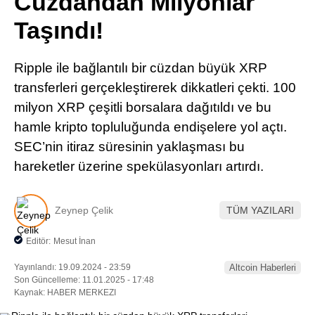
Cüzdandan Milyonlar
Pinterest
Taşındı!
LinkedIn
Ripple ile bağlantılı bir cüzdan büyük XRP
transferleri gerçekleştirerek dikkatleri çekti. 100
Telegram
milyon XRP çeşitli borsalara dağıtıldı ve bu
hamle kripto topluluğunda endişelere yol açtı.
SEC’nin itiraz süresinin yaklaşması bu
hareketler üzerine spekülasyonları artırdı.
Zeynep Çelik
TÜM YAZILARI
Editör:
Mesut İnan
Yayınlandı: 19.09.2024 - 23:59
Altcoin Haberleri
Son Güncelleme: 11.01.2025 - 17:48
Kaynak: HABER MERKEZI