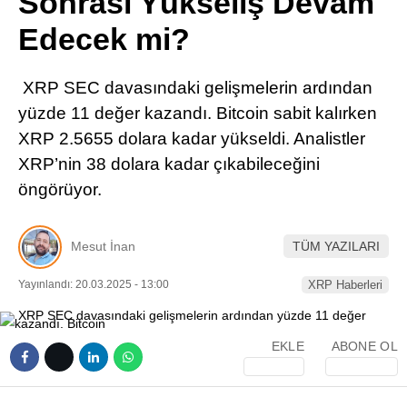
Sonrası Yükseliş Devam
Pinterest
Edecek mi?
LinkedIn
XRP SEC davasındaki gelişmelerin ardından
yüzde 11 değer kazandı. Bitcoin sabit kalırken
Telegram
XRP 2.5655 dolara kadar yükseldi. Analistler
XRP’nin 38 dolara kadar çıkabileceğini
öngörüyor.
Mesut İnan
TÜM YAZILARI
Yayınlandı: 20.03.2025 - 13:00
XRP Haberleri
EKLE
ABONE OL