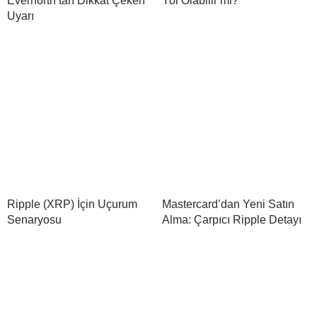
Evernorth’tan Dikkat Çeken
Yol Olabilir mi?
Uyarı
Ripple (XRP) İçin Uçurum
Mastercard’dan Yeni Satın
Senaryosu
Alma: Çarpıcı Ripple Detayı