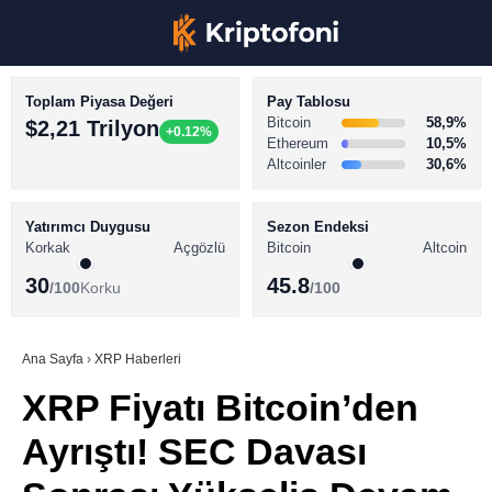
Toplam Piyasa Değeri
Pay Tablosu
Bitcoin
58,9%
$2,21 Trilyon
+0.12%
Ethereum
10,5%
Altcoinler
30,6%
KRİPTO PARA HABERLERİ
Facebook
BİTCOİN HABERLERİ
Yatırımcı Duygusu
Sezon Endeksi
Korkak
Açgözlü
Bitcoin
Altcoin
ALTCOİN HABERLERİ
30
45.8
/100
Korku
/100
AKADEMİ
Instagram
SÖZLÜK
Ana Sayfa
›
XRP Haberleri
XRP Fiyatı Bitcoin’den
Youtube
Ayrıştı! SEC Davası
TikTok