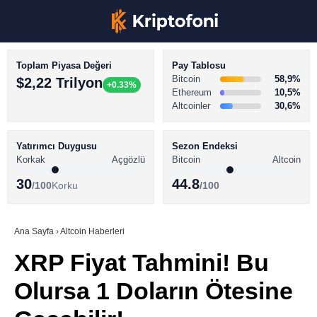
Toplam Piyasa Değeri
Pay Tablosu
Bitcoin
58,9%
$2,22 Trilyon
+0.33%
Ethereum
10,5%
Altcoinler
30,6%
KRİPTO PARA HABERLERİ
Facebook
BİTCOİN HABERLERİ
Yatırımcı Duygusu
Sezon Endeksi
Korkak
Açgözlü
Bitcoin
Altcoin
ALTCOİN HABERLERİ
30
44.8
/100
Korku
/100
AKADEMİ
Instagram
SÖZLÜK
Ana Sayfa
›
Altcoin Haberleri
XRP Fiyat Tahmini! Bu
Youtube
Olursa 1 Doların Ötesine
TikTok