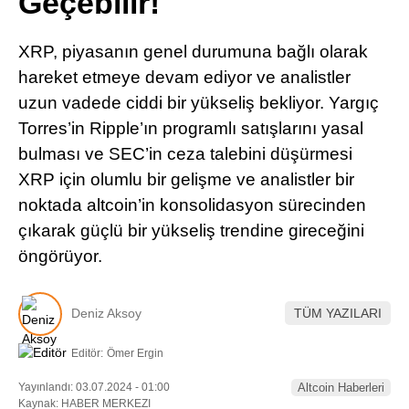
Geçebilir!
Pinterest
XRP, piyasanın genel durumuna bağlı olarak
LinkedIn
hareket etmeye devam ediyor ve analistler
uzun vadede ciddi bir yükseliş bekliyor. Yargıç
Telegram
Torres’in Ripple’ın programlı satışlarını yasal
bulması ve SEC’in ceza talebini düşürmesi
XRP için olumlu bir gelişme ve analistler bir
noktada altcoin’in konsolidasyon sürecinden
çıkarak güçlü bir yükseliş trendine gireceğini
öngörüyor.
Deniz Aksoy
TÜM YAZILARI
Editör:
Ömer Ergin
Yayınlandı: 03.07.2024 - 01:00
Altcoin Haberleri
Kaynak: HABER MERKEZI