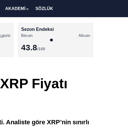
AKADEMİ
SÖZLÜK
Sezon Endeksi
çgözlü
Bitcoin
Altcoin
43.8
/100
Kripto Para Haberleri
Bitcoin Haberleri
XRP Fiyatı
Altcoin Haberleri
Ethereum Haberleri
Solana Haberleri
XRP Haberleri
i. Analiste göre XRP’nin sınırlı
Memecoin Haberleri