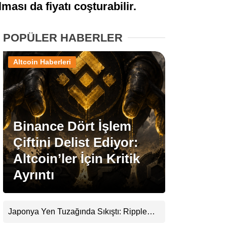
ması da fiyatı coşturabilir.
Stablecoin Haberleri
POPÜLER HABERLER
Altcoin Haberleri
Facebook
Binance Dört İşlem
Instagram
Çiftini Delist Ediyor:
Youtube
Altcoin’ler İçin Kritik
Ayrıntı
TikTok
Pinterest
Japonya Yen Tuzağında Sıkıştı: Ripple
(XRP) Üçüncü Yol Olabilir mi?