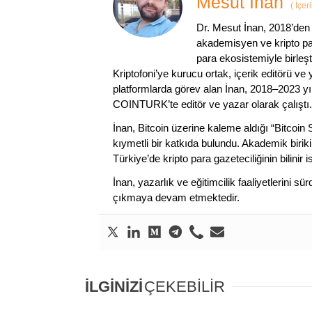
Mesut İnan
(
İçer
Dr. Mesut İnan, 2018’den 
akademisyen ve kripto par
para ekosistemiyle birleşt
Kriptofoni’ye kurucu ortak, içerik editörü ve
platformlarda görev alan İnan, 2018–2023 yı
COINTURK’te editör ve yazar olarak çalıştı.
İnan, Bitcoin üzerine kaleme aldığı “Bitcoin
kıymetli bir katkıda bulundu. Akademik birik
Türkiye’de kripto para gazeteciliğinin bilinir 
İnan, yazarlık ve eğitimcilik faaliyetlerini 
çıkmaya devam etmektedir.
İLGİNİZİ
ÇEKEBİLİR