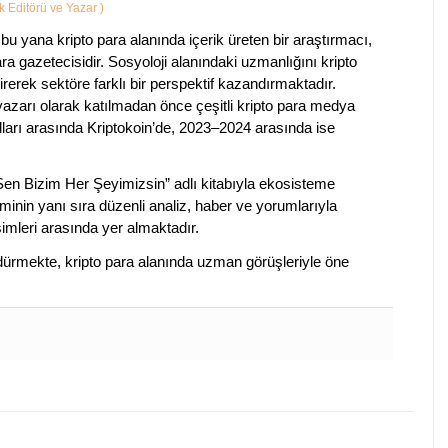
ik Editörü ve Yazar
)
bu yana kripto para alanında içerik üreten bir araştırmacı,
a gazetecisidir. Sosyoloji alanındaki uzmanlığını kripto
irerek sektöre farklı bir perspektif kazandırmaktadır.
 yazarı olarak katılmadan önce çeşitli kripto para medya
lları arasında Kriptokoin’de, 2023–2024 arasında ise
 Sen Bizim Her Şeyimizsin” adlı kitabıyla ekosisteme
iminin yanı sıra düzenli analiz, haber ve yorumlarıyla
isimleri arasında yer almaktadır.
sürdürmekte, kripto para alanında uzman görüşleriyle öne