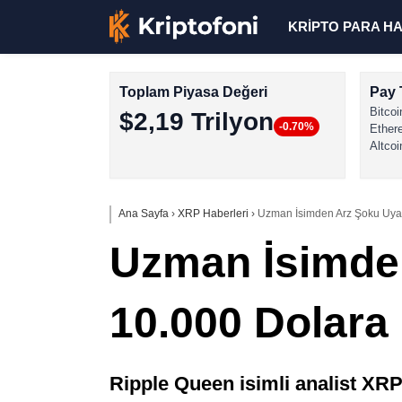
KRİPTO PARA H
Toplam Piyasa Değeri
Pay 
Bitcoi
$2,19 Trilyon
-0.70%
Ether
Altcoi
Ana Sayfa
›
XRP Haberleri
›
Uzman İsimden Arz Şoku Uyar
Uzman İsimden
10.000 Dolara
Ripple Queen isimli analist XRP f