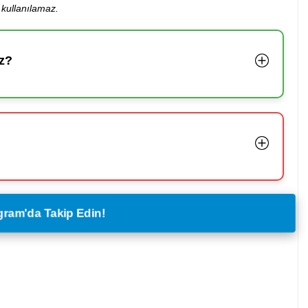
kullanılamaz.
z?
legram'da Takip Edin!