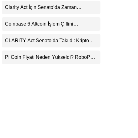
LinkedIn
Clarity Act İçin Senato’da Zaman
Daralıyor
Telegram
Coinbase 6 Altcoin İşlem Çiftini
Durduracak
CLARITY Act Senato’da Takıldı: Kripto
Para Piyasası 2027’yi Fiyatlıyor
Pi Coin Fiyatı Neden Yükseldi? RoboPay
Ortaklığı ve Güncelleme İyimserliği
Destekledi