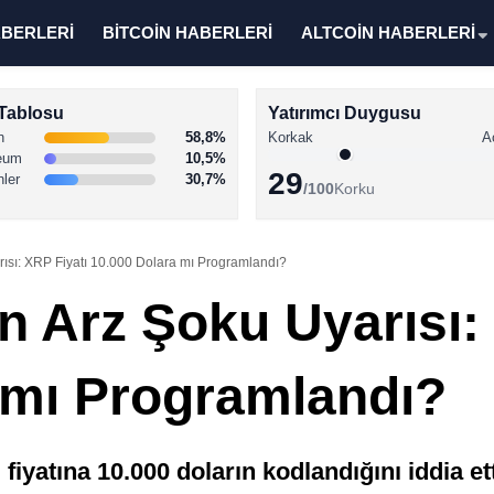
ABERLERİ
BİTCOİN HABERLERİ
ALTCOİN HABERLERİ
Tablosu
Yatırımcı Duygusu
n
58,8%
Korkak
A
eum
10,5%
29
nler
30,7%
/100
Korku
ısı: XRP Fiyatı 10.000 Dolara mı Programlandı?
 Arz Şoku Uyarısı: 
 mı Programlandı?
iyatına 10.000 doların kodlandığını iddia ett