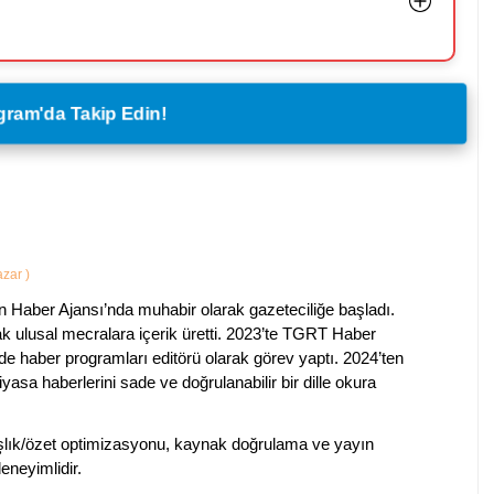
legram'da Takip Edin!
Yazar
)
 Haber Ajansı’nda muhabir olarak gazeteciliğe başladı.
ak ulusal mecralara içerik üretti. 2023’te TGRT Haber
de haber programları editörü olarak görev yaptı. 2024’ten
piyasa haberlerini sade ve doğrulanabilir bir dille okura
 başlık/özet optimizasyonu, kaynak doğrulama ve yayın
eneyimlidir.