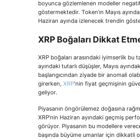
boyunca gözlemlenen modeller negatif g
göstermektedir. Token’ın Mayıs ayındak
Haziran ayında izlenecek trendin göste
XRP Boğaları Dikkat Etme
XRP boğaları arasındaki iyimserlik bu ta
ayındaki tutarlı düşüşler, Mayıs ayında
başlangıcından ziyade bir anomali olab
girerken,
XRP
‘nin fiyat geçmişinin güven
geliyor.
Piyasanın öngörülemez doğasına rağmen,
XRP’nin Haziran ayındaki geçmiş perform
görüyor. Piyasanın bu modellere vereceğ
başında büyüme umanlar için dikkatli ol