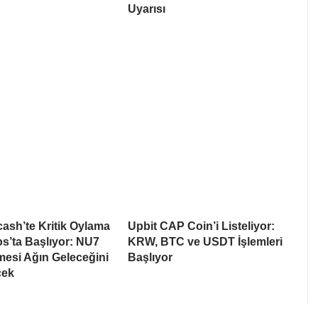
Uyarısı
cash’te Kritik Oylama
Upbit CAP Coin’i Listeliyor:
s’ta Başlıyor: NU7
KRW, BTC ve USDT İşlemleri
esi Ağın Geleceğini
Başlıyor
cek