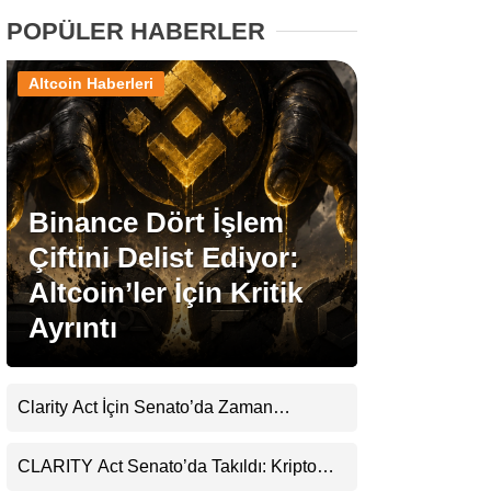
POPÜLER HABERLER
Stablecoin Haberleri
Altcoin Haberleri
Facebook
Binance Dört İşlem
Çiftini Delist Ediyor:
Instagram
Altcoin’ler İçin Kritik
Ayrıntı
Youtube
TikTok
Clarity Act İçin Senato’da Zaman
Daralıyor
Pinterest
CLARITY Act Senato’da Takıldı: Kripto