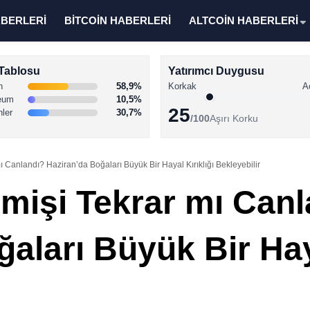
ABERLERİ
BİTCOİN HABERLERİ
ALTCOİN HABERLERİ
Tablosu
Yatırımcı Duygusu
n
58,9%
Korkak
A
eum
10,5%
25
nler
30,7%
/100
Aşırı Korku
 Canlandı? Haziran’da Boğaları Büyük Bir Hayal Kırıklığı Bekleyebilir
mişi Tekrar mı Canl
aları Büyük Bir Haya