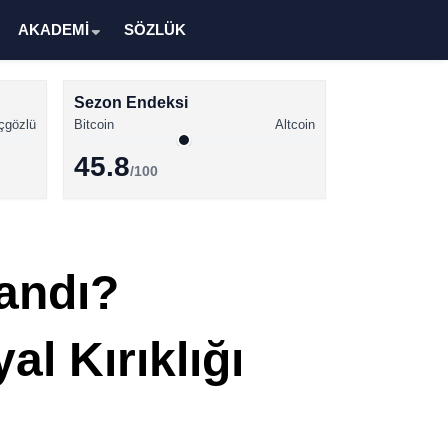
AKADEMİ
SÖZLÜK
Sezon Endeksi
çgözlü
Bitcoin
Altcoin
45.8
/100
Kripto Para Haberleri
Bitcoin Haberleri
andı?
Altcoin Haberleri
Ethereum Haberleri
l Kırıklığı
Solana Haberleri
XRP Haberleri
Memecoin Haberleri