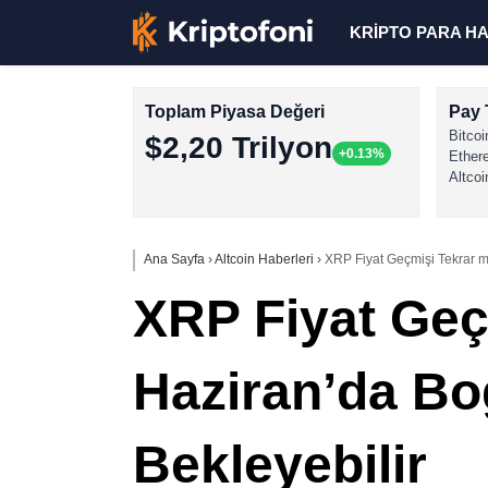
KRİPTO PARA H
Toplam Piyasa Değeri
Pay 
Bitcoi
$2,20 Trilyon
+0.13%
Ether
Altcoi
Ana Sayfa
›
Altcoin Haberleri
›
XRP Fiyat Geçmişi Tekrar mı
XRP Fiyat Geç
Haziran’da Boğ
Bekleyebilir