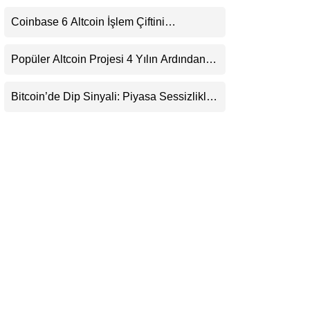
Para Piyasası 2027’yi Fiyatlıyor
LinkedIn
Coinbase 6 Altcoin İşlem Çiftini
Durduracak
Telegram
Popüler Altcoin Projesi 4 Yılın Ardından
Kapanıyor: Kullanıcılara 21 Ağustos
Uyarısı
Bitcoin’de Dip Sinyali: Piyasa Sessizlikle
Sıkışıyor