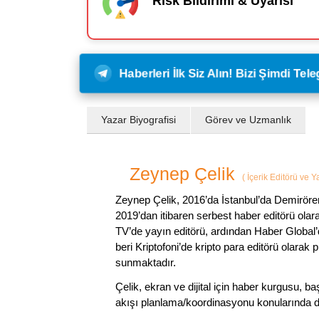
Risk Bildirimi & Uyarısı
Haberleri İlk Siz Alın! Bizi Şimdi Te
Yazar Biyografisi
Görev ve Uzmanlık
Zeynep Çelik
(
İçerik Editörü ve 
Zeynep Çelik, 2016’da İstanbul’da Demirören
2019’dan itibaren serbest haber editörü olar
TV’de yayın editörü, ardından Haber Global’
beri Kriptofoni’de kripto para editörü olarak 
sunmaktadır.
Çelik, ekran ve dijital için haber kurgusu,
akışı planlama/koordinasyonu konularında d