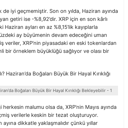
k de iyi geçmemiştir. Son on yılda, Haziran ayında
an getiri ise -%8,92’dir. XRP için en son kârlı
 Haziran ayları en az %8,15’lik kayıplarla
ümüzdeki ay büyümenin devam edeceğini uman
miş veriler, XRP’nin piyasadaki en eski tokenlardan
i bir örneklem büyüklüğü sağlıyor ve olası bir
an’da Boğaları Büyük Bir Hayal Kırıklığı Bekleyebilir - 1
i herkesin malumu olsa da, XRP’nin Mayıs ayında
çmiş verilerle keskin bir tezat oluşturuyor.
an ayına dikkatle yaklaşmalıdır çünkü yıllar