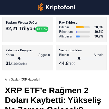
Toplam Piyasa Değeri
Pay Tablosu
Bitcoin
58,8%
$2,21 Trilyon
+0.16%
Ethereum
10,5%
Altcoinler
30,7%
KRİPTO PARA HABERLERİ
Facebook
BİTCOİN HABERLERİ
Yatırımcı Duygusu
Sezon Endeksi
Korkak
Açgözlü
Bitcoin
Altcoin
ALTCOİN HABERLERİ
31
44.8
/100
Korku
/100
AKADEMİ
Instagram
SÖZLÜK
Ana Sayfa
›
XRP Haberleri
XRP ETF’e Rağmen 2
Youtube
Doları Kaybetti: Yükseliş
TikTok