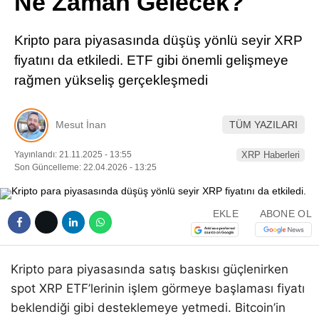
Ne Zaman Gelecek?
Pinterest
Kripto para piyasasında düşüş yönlü seyir XRP
LinkedIn
fiyatını da etkiledi. ETF gibi önemli gelişmeye
rağmen yükseliş gerçekleşmedi
Telegram
Mesut İnan
TÜM YAZILARI
Yayınlandı: 21.11.2025 - 13:55
XRP Haberleri
Son Güncelleme: 22.04.2026 - 13:25
EKLE
ABONE OL
Kripto para piyasasında satış baskısı güçlenirken
spot XRP ETF’lerinin işlem görmeye başlaması fiyatı
beklendiği gibi desteklemeye yetmedi. Bitcoin’in