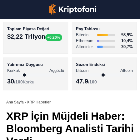
Toplam Piyasa Değeri
Pay Tablosu
Bitcoin
58,9%
$2,22 Trilyon
+0.20%
Ethereum
10,4%
Altcoinler
30,7%
KRİPTO PARA HABERLERİ
Facebook
BİTCOİN HABERLERİ
Yatırımcı Duygusu
Sezon Endeksi
Korkak
Açgözlü
Bitcoin
Altcoin
ALTCOİN HABERLERİ
30
47.9
/100
Korku
/100
AKADEMİ
Instagram
SÖZLÜK
Ana Sayfa
›
XRP Haberleri
XRP İçin Müjdeli Haber:
Youtube
Bloomberg Analisti Tarihi
TikTok