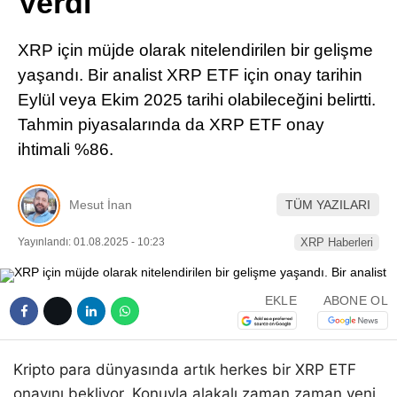
Verdi
Pinterest
XRP için müjde olarak nitelendirilen bir gelişme
LinkedIn
yaşandı. Bir analist XRP ETF için onay tarihin
Eylül veya Ekim 2025 tarihi olabileceğini belirtti.
Telegram
Tahmin piyasalarında da XRP ETF onay
ihtimali %86.
Mesut İnan
TÜM YAZILARI
Yayınlandı: 01.08.2025 - 10:23
XRP Haberleri
EKLE
ABONE OL
Kripto para dünyasında artık herkes bir XRP ETF
onayını bekliyor. Konuyla alakalı zaman zaman yeni