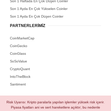
Son 1 Haftada En Çok Düşen Coinler
Son 1 Ayda En Çok Yükselen Coinler
Son 1 Ayda En Çok Düşen Coinler
PARTNERLERIMIZ
CoinMarketCap
CoinGecko
CoinGlass
SoSoValue
CryptoQuant
IntoTheBlock
Santiment
Risk Uyarısı: Kripto paralarla yapılan işlemler yüksek risk içerir.
Piyasa fiyatları ani ve sert hareketlere açıktır; bu nedenle