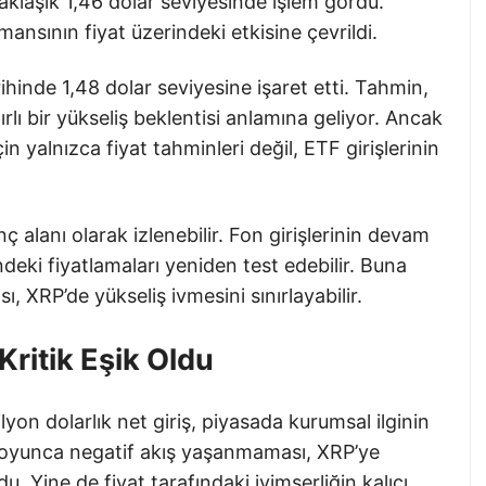
klaşık 1,46 dolar seviyesinde işlem gördü.
nsının fiyat üzerindeki etkisine çevrildi.
ihinde 1,48 dolar seviyesine işaret etti. Tahmin,
ırlı bir yükseliş beklentisi anlamına geliyor. Ancak
n yalnızca fiyat tahminleri değil, ETF girişlerinin
ç alanı olarak izlenebilir. Fon girişlerinin devam
ndeki fiyatlamaları yeniden test edebilir. Buna
ı, XRP’de yükseliş ivmesini sınırlayabilir.
Kritik Eşik Oldu
on dolarlık net giriş, piyasada kurumsal ilginin
boyunca negatif akış yaşanmaması, XRP’ye
u. Yine de fiyat tarafındaki iyimserliğin kalıcı