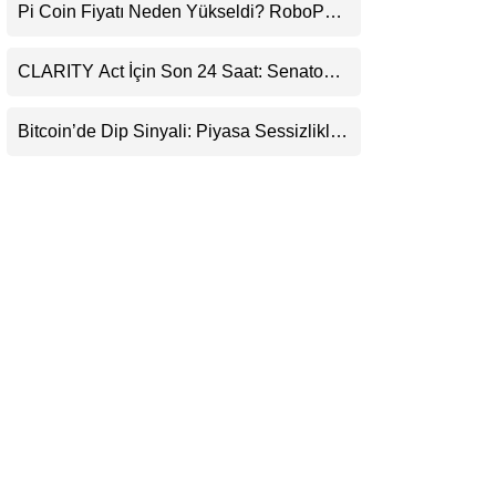
Pi Coin Fiyatı Neden Yükseldi? RoboPay
LinkedIn
Ortaklığı ve Güncelleme İyimserliği
Destekledi
CLARITY Act İçin Son 24 Saat: Senato
Telegram
Matematiği Kripto Para Piyasasının
Beklentisini Bozabilir
Bitcoin’de Dip Sinyali: Piyasa Sessizlikle
Sıkışıyor