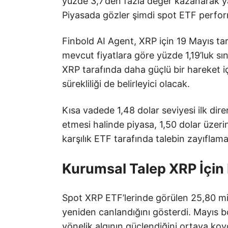
yüzde 3,7’den fazla değer kazanarak ya
Piyasada gözler şimdi spot ETF performa
Finbold AI Agent, XRP için 19 Mayıs tar
mevcut fiyatlara göre yüzde 1,19’luk sın
XRP tarafında daha güçlü bir hareket içi
sürekliliği de belirleyici olacak.
Kısa vadede 1,48 dolar seviyesi ilk diren
etmesi halinde piyasa, 1,50 dolar üzeri
karşılık ETF tarafında talebin zayıflamas
Kurumsal Talep XRP İçin 
Spot XRP ETF’lerinde görülen 25,80 mily
yeniden canlandığını gösterdi. Mayıs 
yönelik algının güçlendiğini ortaya koyd