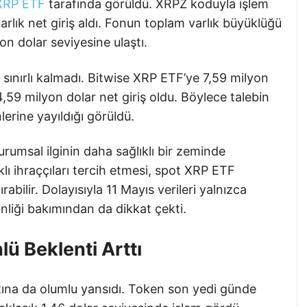
XRP ETF
tarafında görüldü. XRPZ koduyla işlem
arlık net giriş aldı. Fonun toplam varlık büyüklüğü
on dolar seviyesine ulaştı.
e sınırlı kalmadı. Bitwise XRP ETF’ye 7,59 milyon
,59 milyon dolar net giriş oldu. Böylece talebin
lerine yayıldığı görüldü.
urumsal ilginin daha sağlıklı bir zeminde
arklı ihraççıları tercih etmesi, spot XRP ETF
rabilir. Dolayısıyla 11 Mayıs verileri yalnızca
inliği bakımından da dikkat çekti.
ü Beklenti Arttı
atına da olumlu yansıdı. Token son yedi günde