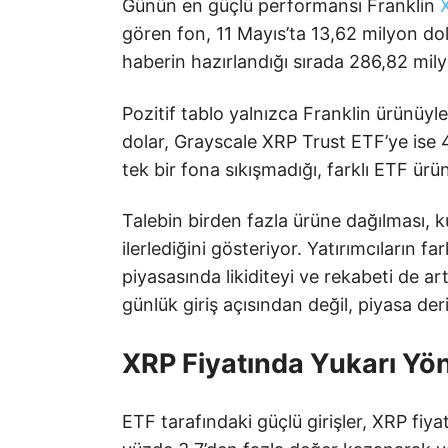
Günün en güçlü performansı Franklin
gören fon, 11 Mayıs’ta 13,62 milyon dol
haberin hazırlandığı sırada 286,82 mily
Pozitif tablo yalnızca Franklin ürünüyl
dolar, Grayscale XRP Trust ETF’ye ise 4
tek bir fona sıkışmadığı, farklı ETF ürün
Talebin birden fazla ürüne dağılması, k
ilerlediğini gösteriyor. Yatırımcıların f
piyasasında likiditeyi ve rekabeti de artı
günlük giriş açısından değil, piyasa der
XRP Fiyatında Yukarı Yönl
ETF tarafındaki güçlü girişler, XRP fiy