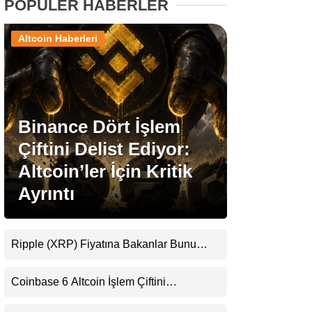
POPÜLER HABERLER
Stablecoin Haberleri
Altcoin Haberleri
Facebook
Binance Dört İşlem
Çiftini Delist Ediyor:
Altcoin’ler İçin Kritik
Instagram
Ayrıntı
Youtube
Ripple (XRP) Fiyatına Bakanlar Bunu
TikTok
Kaçırıyor: Evernorth’tan Dikkat Çeken
Uyarı
Coinbase 6 Altcoin İşlem Çiftini
Pinterest
Durduracak