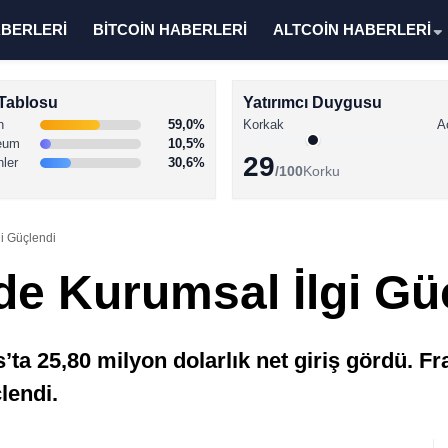
ABERLERİ
BİTCOİN HABERLERİ
ALTCOİN HABERLERİ
Tablosu
Yatırımcı Duygusu
n
59,0%
Korkak
A
eum
10,5%
29
nler
30,6%
/100
Korku
i Güçlendi
de Kurumsal İlgi Gü
’ta 25,80 milyon dolarlık net giriş gördü. 
lendi.