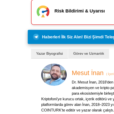
Risk Bildirimi & Uyarısı
Haberleri İlk Siz Alın! Bizi Şimdi Te
Yazar Biyografisi
Görev ve Uzmanlık
Mesut İnan
(
İçer
Dr. Mesut İnan, 2018’den 
akademisyen ve kripto par
para ekosistemiyle birleşt
Kriptofoni’ye kurucu ortak, içerik editörü ve
platformlarda görev alan İnan, 2018–2023 yı
COINTURK’te editör ve yazar olarak çalıştı.