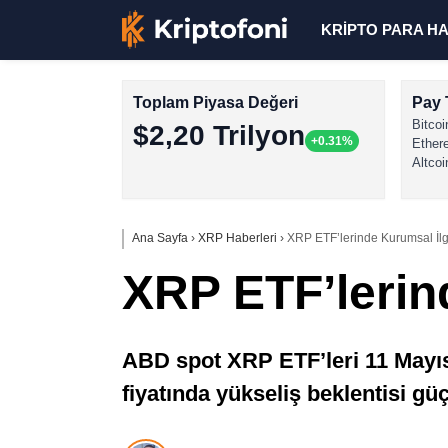
KRİPTO PARA H
Toplam Piyasa Değeri
Pay 
Bitcoi
$2,20 Trilyon
+0.31%
Ether
Altcoi
Ana Sayfa
›
XRP Haberleri
›
XRP ETF’lerinde Kurumsal İlg
XRP ETF’lerin
ABD spot XRP ETF’leri 11 Mayıs
fiyatında yükseliş beklentisi güç