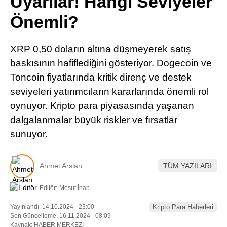
Uyarılar! Hangi Seviyeler
Pinterest
Önemli?
LinkedIn
XRP 0,50 doların altına düşmeyerek satış
baskısının hafiflediğini gösteriyor. Dogecoin ve
Telegram
Toncoin fiyatlarında kritik direnç ve destek
seviyeleri yatırımcıların kararlarında önemli rol
oynuyor. Kripto para piyasasında yaşanan
dalgalanmalar büyük riskler ve fırsatlar
sunuyor.
Ahmet Arslan
TÜM YAZILARI
Editör:
Mesut İnan
Yayınlandı: 14.10.2024 - 23:00
Kripto Para Haberleri
Son Güncelleme: 16.11.2024 - 08:09
Kaynak: HABER MERKEZI