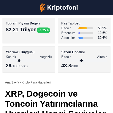
Toplam Piyasa Değeri
Pay Tablosu
Bitcoin
58,9%
$2,21 Trilyon
+0.25%
Ethereum
10,5%
Altcoinler
30,6%
KRİPTO PARA HABERLERİ
Facebook
BİTCOİN HABERLERİ
Yatırımcı Duygusu
Sezon Endeksi
Korkak
Açgözlü
Bitcoin
Altcoin
ALTCOİN HABERLERİ
29
43.8
/100
Korku
/100
AKADEMİ
Instagram
SÖZLÜK
Ana Sayfa
›
Kripto Para Haberleri
XRP, Dogecoin ve
Youtube
Toncoin Yatırımcılarına
TikTok