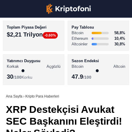
Toplam Piyasa Değeri
Pay Tablosu
Bitcoin
58,8%
$2,21 Trilyon
-0.60%
Ethereum
10,4%
Altcoinler
30,8%
KRİPTO PARA HABERLERİ
Facebook
BİTCOİN HABERLERİ
Yatırımcı Duygusu
Sezon Endeksi
Korkak
Açgözlü
Bitcoin
Altcoin
ALTCOİN HABERLERİ
30
47.9
/100
Korku
/100
AKADEMİ
Instagram
SÖZLÜK
Ana Sayfa
›
Kripto Para Haberleri
XRP Destekçisi Avukat
Youtube
SEC Başkanını Eleştirdi!
TikTok