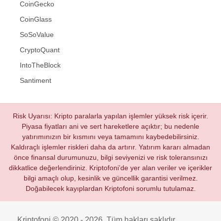
CoinGecko
CoinGlass
SoSoValue
CryptoQuant
IntoTheBlock
Santiment
Risk Uyarısı: Kripto paralarla yapılan işlemler yüksek risk içerir.
Piyasa fiyatları ani ve sert hareketlere açıktır; bu nedenle
yatırımınızın bir kısmını veya tamamını kaybedebilirsiniz.
Kaldıraçlı işlemler riskleri daha da artırır. Yatırım kararı almadan
önce finansal durumunuzu, bilgi seviyenizi ve risk toleransınızı
dikkatlice değerlendiriniz. Kriptofoni’de yer alan veriler ve içerikler
bilgi amaçlı olup, kesinlik ve güncellik garantisi verilmez.
Doğabilecek kayıplardan Kriptofoni sorumlu tutulamaz.
Kriptofoni © 2020 - 2026. Tüm hakları saklıdır.