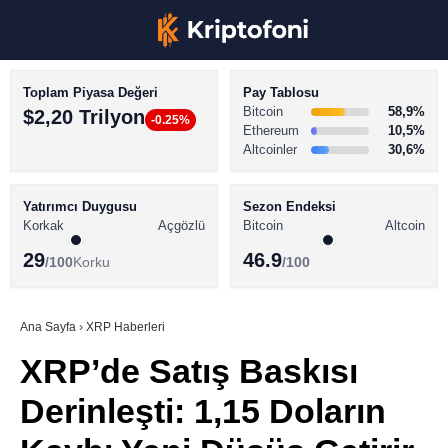
Toplam Piyasa Değeri
Pay Tablosu
Bitcoin
58,9%
$2,20 Trilyon
-0.25%
Ethereum
10,5%
Altcoinler
30,6%
KRİPTO PARA HABERLERİ
Facebook
BİTCOİN HABERLERİ
Yatırımcı Duygusu
Sezon Endeksi
Korkak
Açgözlü
Bitcoin
Altcoin
ALTCOİN HABERLERİ
29
46.9
/100
Korku
/100
AKADEMİ
Instagram
SÖZLÜK
Ana Sayfa
›
XRP Haberleri
XRP’de Satış Baskısı
Youtube
Derinleşti: 1,15 Doların
TikTok