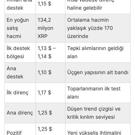
1,15 $
destek
haline gelebilir
En yoğun
134,2
Ortalama hacmin
satış
milyon
yaklaşık yüzde 170
hacmi
XRP
üzerinde
İlk destek
1,13 $ –
Tepki alımlarının geldiği
bölgesi
1,14 $
alan
Ana
1,10 $
Üçgen yapısının alt bandı
destek
Toparlanmanın ilk test
İlk direnç
1,17 $
alanı
Düşen trend çizgisi ve
Ana direnç
1,25 $
kritik kırılım seviyesi
1,25 $
Pozitif
Yeni yükseliş ihtimalini